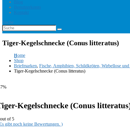
Blog
Benutzerkonto
Kontakt
Suche
Tiger-Kegelschnecke (Conus litteratus)
Home
Shop
Briefmarken
,
Fische, Amphibien, Schildkröten, Wirbellose un
Tiger-Kegelschnecke (Conus litteratus)
67%
Tiger-Kegelschnecke (Conus litteratus
out of 5
 Es gibt noch keine Bewertungen. )