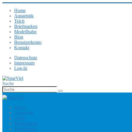
Home
Aquaristik
Teich
Briefmarken
Modellbahn
Blog
Benutzerkonto
Kontakt
Datenschutz
Impressum
Log-In
Suche
Home
Aquaristik
Teich
Briefmarken
Modellbahn