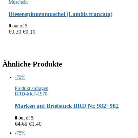
Muscheln
Riesenspinnenmuschel (Lambis truncata)
0
out of 5
€
0,30
€
0,10
Ähnliche Produkte
-70%
Produkt anfragen
BRD-MeF-1978
Marken auf Briefstück BRD Nr. 982+982
0
out of 5
€
4,65
€
1,40
-75%