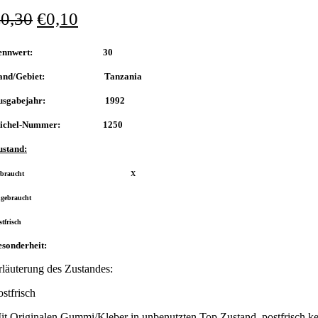
€
0,30
€
0,10
Nennwert: 30
and/Gebiet: Tanzania
usgabejahr: 1992
ichel-Nummer: 1250
ustand:
Gebraucht X
gebraucht
stfrisch
sonderheit:
rläuterung des Zustandes:
ostfrisch
it Originalen Gummi/Kleber in unbenutzten Top Zustand, postfrisch ke