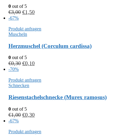
0
out of 5
€
3,00
€
1,50
-67%
Produkt anfragen
Muscheln
Herzmuschel (Corculum cardissa)
0
out of 5
€
0,30
€
0,10
-70%
Produkt anfragen
Schnecken
Riesenstachelschnecke (Murex ramosus)
0
out of 5
€
1,00
€
0,30
-67%
Produkt anfragen