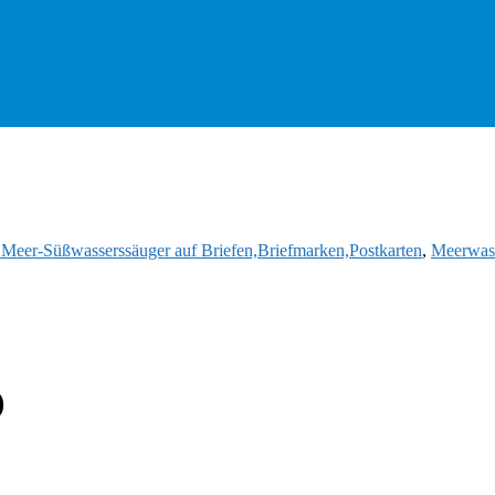
d Meer-Süßwasserssäuger auf Briefen,Briefmarken,Postkarten
,
Meerwass
)