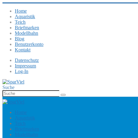
Home
Aquaristik
Teich
Briefmarken
Modellbahn
Blog
Benutzerkonto
Kontakt
Datenschutz
Impressum
Log-In
Suche
Home
Aquaristik
Teich
Briefmarken
Modellbahn