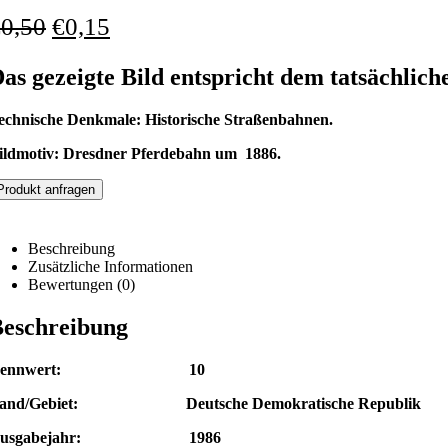
€
0,50
€
0,15
as gezeigte Bild entspricht dem tatsächlich
echnische Denkmale: Historische Straßenbahnen.
ildmotiv: Dresdner Pferdebahn um 1886.
Produkt anfragen
Beschreibung
Zusätzliche Informationen
Bewertungen (0)
eschreibung
Nennwert: 10
and/Gebiet: Deutsche Demokratische Republik
Ausgabejahr: 1986