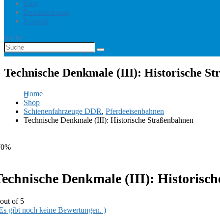
Blog
Benutzerkonto
Kontakt
Suche
Technische Denkmale (III): Historische S
Home
Shop
Schienenfahrzeuge DDR
,
Pferdeeisenbahnen
Technische Denkmale (III): Historische Straßenbahnen
70%
Technische Denkmale (III): Historisc
out of 5
 Es gibt noch keine Bewertungen. )