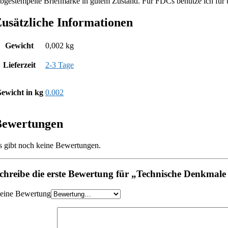
bgestempelte Briefmarke in gutem Zustand. Für FDCs benutze ich für be
usätzliche Informationen
Gewicht
0,002 kg
Lieferzeit
2-3 Tage
ewicht in kg
0.002
Bewertungen
s gibt noch keine Bewertungen.
chreibe die erste Bewertung für „Technische Denkmale 
eine Bewertung