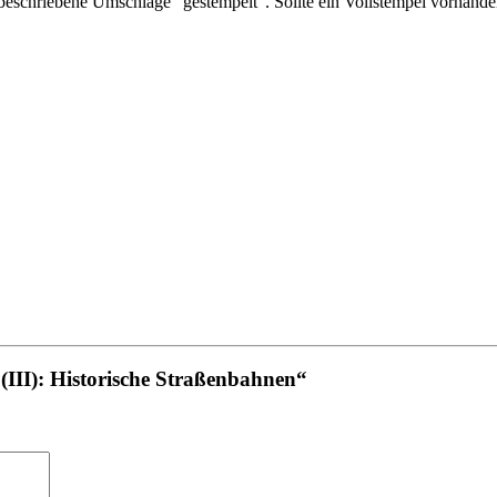
schriebene Umschläge “gestempelt”. Sollte ein Vollstempel vorhanden 
(III): Historische Straßenbahnen“