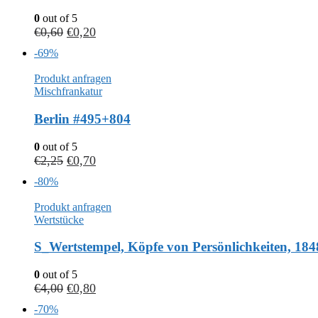
0
out of 5
€
0,60
€
0,20
-69%
Produkt anfragen
Mischfrankatur
Berlin #495+804
0
out of 5
€
2,25
€
0,70
-80%
Produkt anfragen
Wertstücke
S_Wertstempel, Köpfe von Persönlichkeiten, 184
0
out of 5
€
4,00
€
0,80
-70%