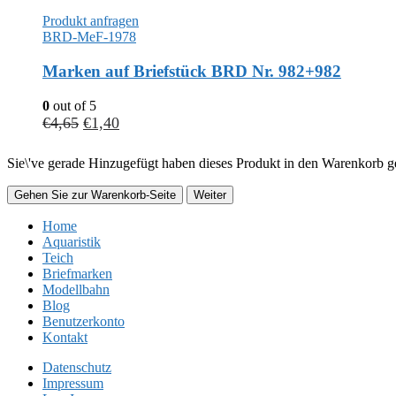
Produkt anfragen
BRD-MeF-1978
Marken auf Briefstück BRD Nr. 982+982
0
out of 5
€
4,65
€
1,40
Sie\'ve gerade Hinzugefügt haben dieses Produkt in den Warenkorb ge
Gehen Sie zur Warenkorb-Seite
Weiter
Home
Aquaristik
Teich
Briefmarken
Modellbahn
Blog
Benutzerkonto
Kontakt
Datenschutz
Impressum