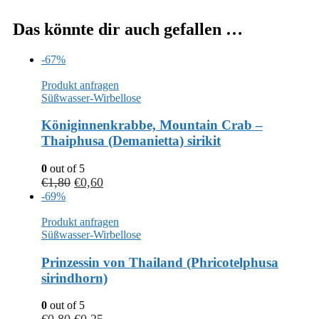
Das könnte dir auch gefallen …
-67%
Produkt anfragen
Süßwasser-Wirbellose
Königinnenkrabbe, Mountain Crab –
Thaiphusa (Demanietta) sirikit
0
out of 5
€
1,80
€
0,60
-69%
Produkt anfragen
Süßwasser-Wirbellose
Prinzessin von Thailand (Phricotelphusa
sirindhorn)
0
out of 5