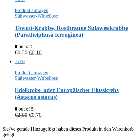
Produkt anfragen
Süßwasser-Wirbellose
Towuti-Krabbe, Rostbraune Sulawesikrabbe
(Parathelphusa ferruginea)
0
out of 5
€
0,30
€
0,10
-65%
Produkt anfragen
Süßwasser-Wirbellose
Edelkrebs- oder Europäischer Flusskrebs
(Astacus astacus)
0
out of 5
€
2,00
€
0,70
Sie\'ve gerade Hinzugefügt haben dieses Produkt in den Warenkorb
gelegt: