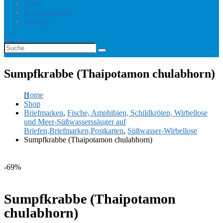
Blog
Benutzerkonto
Kontakt
Suche
Sumpfkrabbe (Thaipotamon chulabhorn)
Home
Shop
Briefmarken
,
Fische, Amphibien, Schildkröten, Wirbellose
und Meer-Süßwasserssäuger auf
Briefen,Briefmarken,Postkarten
,
Süßwasser-Wirbellose
Sumpfkrabbe (Thaipotamon chulabhorn)
-69%
Sumpfkrabbe (Thaipotamon
chulabhorn)