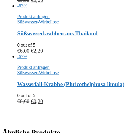
€
0,80
€
0,25
-63%
Produkt anfragen
Süßwasser-Wirbellose
Süßwasserkrabben aus Thailand
0
out of 5
€
6,00
€
2,20
-67%
Produkt anfragen
Süßwasser-Wirbellose
Wasserfall-Krabbe (Phricothelphusa limula)
0
out of 5
€
0,60
€
0,20
Ähnliche Produkte