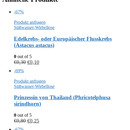
-67%
Produkt anfragen
Süßwasser-Wirbellose
Edelkrebs- oder Europäischer Flusskrebs
(Astacus astacus)
0
out of 5
€
0,30
€
0,10
-69%
Produkt anfragen
Süßwasser-Wirbellose
Prinzessin von Thailand (Phricotelphusa
sirindhorn)
0
out of 5
€
0,80
€
0,25
-67%