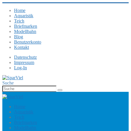
Home
Aquaristik
Teich
Briefmarken
Modellbahn
Blog
Benutzerkonto
Kontakt
Datenschutz
Impressum
Log-In
Suche
Home
Aquaristik
Teich
Briefmarken
Modellbahn