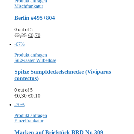
Produkt anfragen
Mischfrankatur
Berlin #495+804
0
out of 5
€
2,25
€
0,70
-67%
Produkt anfragen
Süßwasser-Wirbellose
Spitze Sumpfdeckelschnecke (Viviparus
contectus)
0
out of 5
€
0,30
€
0,10
-70%
Produkt anfragen
Einzelfrankatur
Marken auf Briefstück BRD Nr. 309