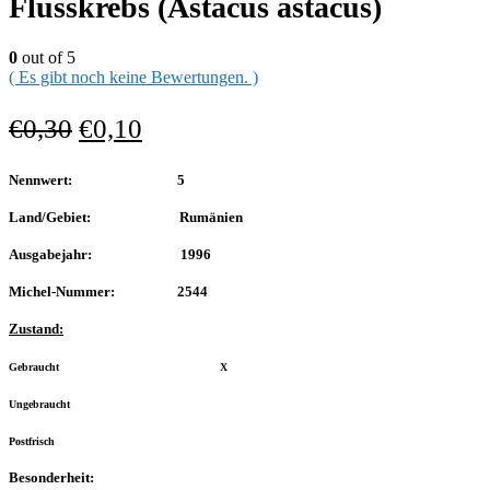
Flusskrebs (Astacus astacus)
0
out of 5
( Es gibt noch keine Bewertungen. )
€
0,30
€
0,10
Nennwert: 5
Land/Gebiet: Rumänien
Ausgabejahr: 1996
Michel-Nummer: 2544
Zustand:
Gebraucht X
Ungebraucht
Postfrisch
Besonderheit: