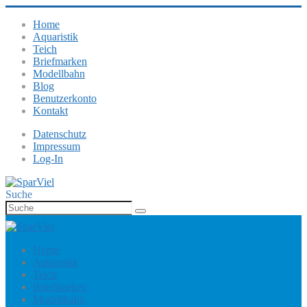
Home
Aquaristik
Teich
Briefmarken
Modellbahn
Blog
Benutzerkonto
Kontakt
Datenschutz
Impressum
Log-In
Suche
Home
Aquaristik
Teich
Briefmarken
Modellbahn