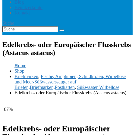
Blog
Benutzerkonto
Kontakt
Suche
Edelkrebs- oder Europäischer Flusskrebs
(Astacus astacus)
Home
Shop
Briefmarken
,
Fische, Amphibien, Schildkröten, Wirbellose
und Meer-Süßwasserssäuger auf
Briefen,Briefmarken,Postkarten
,
Süßwasser-Wirbellose
Edelkrebs- oder Europäischer Flusskrebs (Astacus astacus)
-67%
Edelkrebs- oder Europäischer