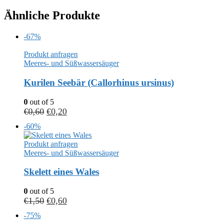
Ähnliche Produkte
-67%
Produkt anfragen
Meeres- und Süßwassersäuger
Kurilen Seebär (Callorhinus ursinus)
0
out of 5
€
0,60
€
0,20
-60%
Produkt anfragen
Meeres- und Süßwassersäuger
Skelett eines Wales
0
out of 5
€
1,50
€
0,60
-75%