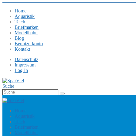
Home
Aquaristik
Teich
Briefmarken
Modellbahn
Blog
Benutzerkonto
Kontakt
Datenschutz
Impressum
Log-In
Suche
Home
Aquaristik
Teich
Briefmarken
Modellbahn