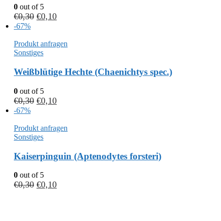
0
out of 5
€
0,30
€
0,10
-67%
Produkt anfragen
Sonstiges
Weißblütige Hechte (Chaenichtys spec.)
0
out of 5
€
0,30
€
0,10
-67%
Produkt anfragen
Sonstiges
Kaiserpinguin (Aptenodytes forsteri)
0
out of 5
€
0,30
€
0,10