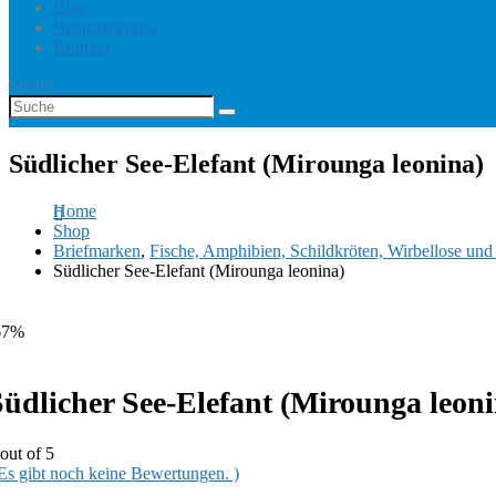
Blog
Benutzerkonto
Kontakt
Suche
Südlicher See-Elefant (Mirounga leonina)
Home
Shop
Briefmarken
,
Fische, Amphibien, Schildkröten, Wirbellose un
Südlicher See-Elefant (Mirounga leonina)
67%
Südlicher See-Elefant (Mirounga leoni
out of 5
 Es gibt noch keine Bewertungen. )