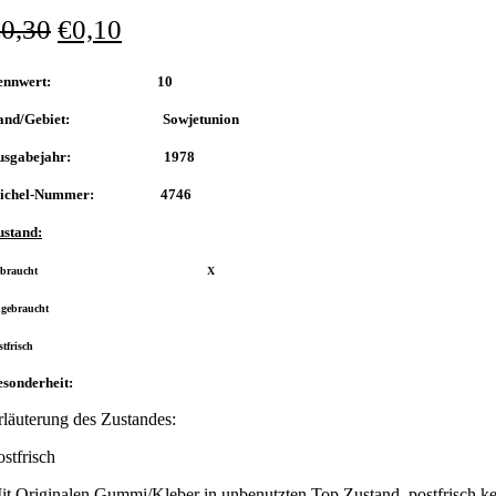
€
0,30
€
0,10
Nennwert: 10
and/Gebiet: Sowjetunion
usgabejahr: 1978
ichel-Nummer: 4746
ustand:
Gebraucht X
gebraucht
stfrisch
sonderheit:
rläuterung des Zustandes:
ostfrisch
it Originalen Gummi/Kleber in unbenutzten Top Zustand, postfrisch ke