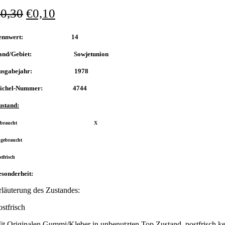
€
0,30
€
0,10
Nennwert: 14
and/Gebiet: Sowjetunion
usgabejahr: 1978
ichel-Nummer: 4744
ustand:
Gebraucht X
gebraucht
stfrisch
sonderheit:
rläuterung des Zustandes:
ostfrisch
it Originalen Gummi/Kleber in unbenutzten Top Zustand, postfrisch ke