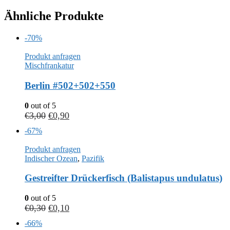
Ähnliche Produkte
-70%
Produkt anfragen
Mischfrankatur
Berlin #502+502+550
0
out of 5
€
3,00
€
0,90
-67%
Produkt anfragen
Indischer Ozean
,
Pazifik
Gestreifter Drückerfisch (Balistapus undulatus)
0
out of 5
€
0,30
€
0,10
-66%