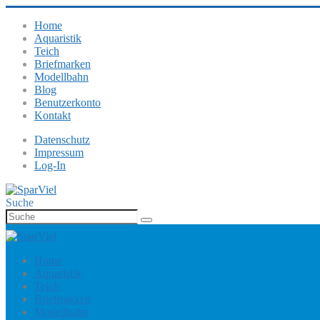
Home
Aquaristik
Teich
Briefmarken
Modellbahn
Blog
Benutzerkonto
Kontakt
Datenschutz
Impressum
Log-In
Suche
Home
Aquaristik
Teich
Briefmarken
Modellbahn