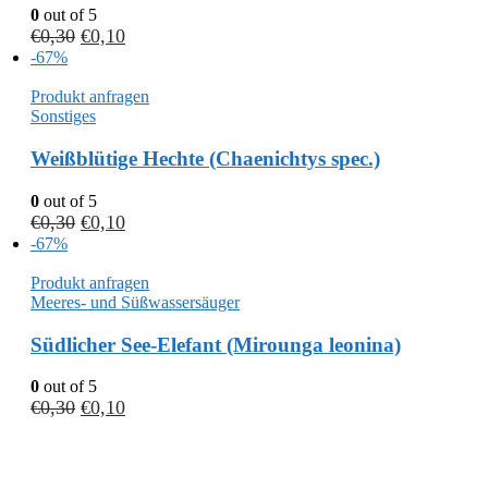
0
out of 5
€
0,30
€
0,10
-67%
Produkt anfragen
Sonstiges
Weißblütige Hechte (Chaenichtys spec.)
0
out of 5
€
0,30
€
0,10
-67%
Produkt anfragen
Meeres- und Süßwassersäuger
Südlicher See-Elefant (Mirounga leonina)
0
out of 5
€
0,30
€
0,10