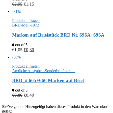
€
2,95
€
1,15
-71%
Produkt anfragen
BRD-MeF-1972
Marken auf Briefstück BRD Nr. 696A+696A
0
out of 5
€
1,05
€
0,30
-50%
Produkt anfragen
Amtliche Ausgaben-Sonderbriefmarken
BRD_# 665+666 Marken auf Brief
0
out of 5
€
0,80
€
0,40
Sie\'ve gerade Hinzugefügt haben dieses Produkt in den Warenkorb
gelegt: