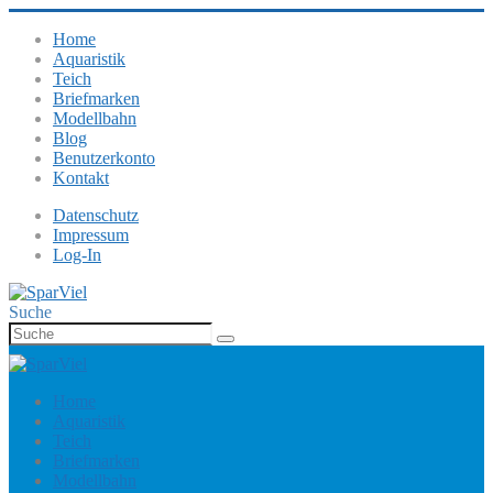
Home
Aquaristik
Teich
Briefmarken
Modellbahn
Blog
Benutzerkonto
Kontakt
Datenschutz
Impressum
Log-In
Suche
Home
Aquaristik
Teich
Briefmarken
Modellbahn