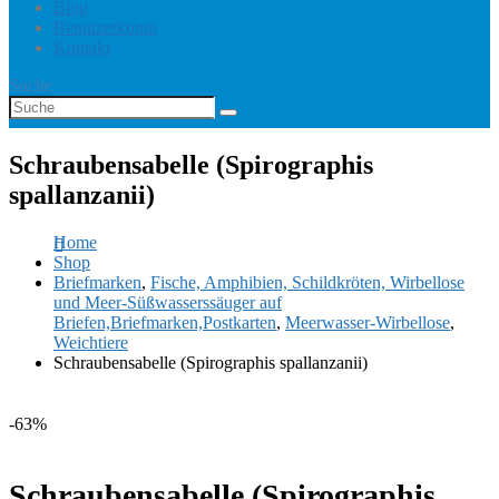
Blog
Benutzerkonto
Kontakt
Suche
Schraubensabelle (Spirographis
spallanzanii)
Home
Shop
Briefmarken
,
Fische, Amphibien, Schildkröten, Wirbellose
und Meer-Süßwasserssäuger auf
Briefen,Briefmarken,Postkarten
,
Meerwasser-Wirbellose
,
Weichtiere
Schraubensabelle (Spirographis spallanzanii)
-63%
Schraubensabelle (Spirographis