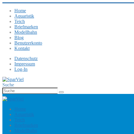
Home
Aquaristik
Teich
Briefmarken
Modellbahn
Blog
Benutzerkonto
Kontakt
Datenschutz
Impressum
Log-In
Suche
Home
Aquaristik
Teich
Briefmarken
Modellbahn