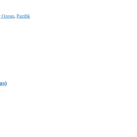
r Ozean
,
Pazifik
us)