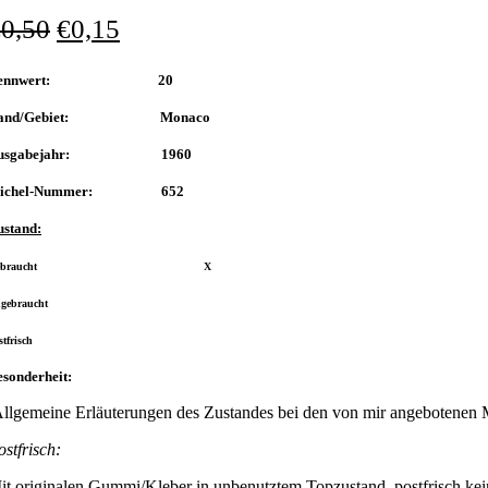
€
0,50
€
0,15
Nennwert: 20
and/Gebiet: Monaco
usgabejahr: 1960
ichel-Nummer: 652
ustand:
Gebraucht X
ngebraucht
stfrisch
sonderheit:
llgemeine Erläuterungen des Zustandes bei den von mir angebotenen 
ostfrisch:
it originalen Gummi/Kleber in unbenutztem Topzustand, postfrisch kei