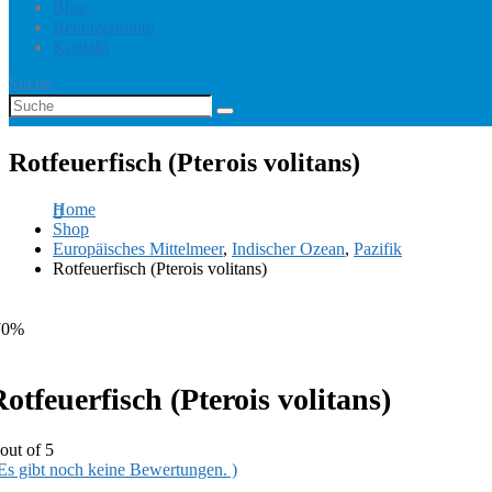
Blog
Benutzerkonto
Kontakt
Suche
Rotfeuerfisch (Pterois volitans)
Home
Shop
Europäisches Mittelmeer
,
Indischer Ozean
,
Pazifik
Rotfeuerfisch (Pterois volitans)
70%
otfeuerfisch (Pterois volitans)
out of 5
 Es gibt noch keine Bewertungen. )