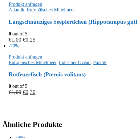
Produkt anfragen
Atlantik
,
Europäisches Mittelmeer
Langschnäuziges Seepferdchen (Hippocampus gutt
0
out of 5
€
1,00
€
0,25
-70%
Produkt anfragen
Europäisches Mittelmeer
,
Indischer Ozean
,
Pazifik
Rotfeuerfisch (Pterois volitans)
0
out of 5
€
1,00
€
0,30
Ähnliche Produkte
-68%