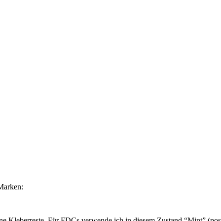
Marken:
ne Kleberreste. Für FDCs verwende ich in diesem Zustand “Mint” (post