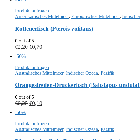
Produkt anfragen
Amerikanisches Mittelmeer
,
Europäisches Mittelmeer
,
Indische
Rotfeuerfisch (Pterois volitans)
0
out of 5
€
2,20
€
0,70
-60%
Produkt anfragen
Australisches Mittelmeer
,
Indischer Ozean
,
Pazifik
Orangestreifen-Drückerfisch (Balistapus undulat
0
out of 5
€
0,25
€
0,10
-60%
Produkt anfragen
Australisches Mittelmeer
,
Indischer Ozean
,
Pazifik