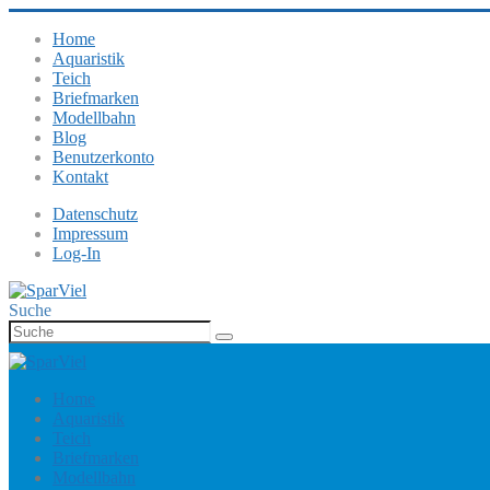
Home
Aquaristik
Teich
Briefmarken
Modellbahn
Blog
Benutzerkonto
Kontakt
Datenschutz
Impressum
Log-In
Suche
Home
Aquaristik
Teich
Briefmarken
Modellbahn