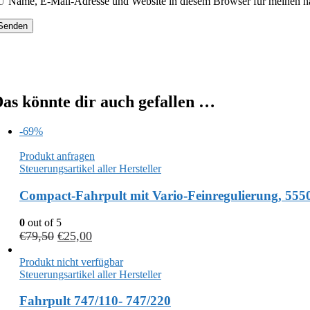
Name, E-Mail-Adresse und Website in diesem Browser für meinen n
as könnte dir auch gefallen …
-69%
Produkt anfragen
Steuerungsartikel aller Hersteller
Compact-Fahrpult mit Vario-Feinregulierung, 555
0
out of 5
€
79,50
€
25,00
Produkt nicht verfügbar
Steuerungsartikel aller Hersteller
Fahrpult 747/110- 747/220