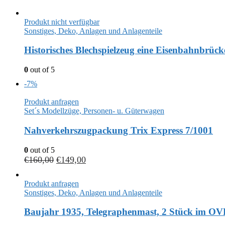
Produkt nicht verfügbar
Sonstiges, Deko, Anlagen und Anlagenteile
Historisches Blechspielzeug eine Eisenbahnbrück
0
out of 5
-7%
Produkt anfragen
Set´s Modellzüge, Personen- u. Güterwagen
Nahverkehrszugpackung Trix Express 7/1001
0
out of 5
€
160,00
€
149,00
Produkt anfragen
Sonstiges, Deko, Anlagen und Anlagenteile
Baujahr 1935, Telegraphenmast, 2 Stück im OV