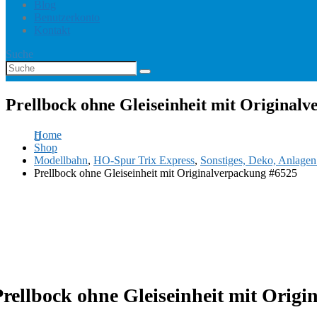
Blog
Benutzerkonto
Kontakt
Suche
Prellbock ohne Gleiseinheit mit Original
Home
Shop
Modellbahn
,
HO-Spur Trix Express
,
Sonstiges, Deko, Anlagen
Prellbock ohne Gleiseinheit mit Originalverpackung #6525
Prellbock ohne Gleiseinheit mit Orig