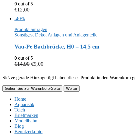
0
out of 5
€
12,00
-40%
Produkt anfragen
Sonstiges, Deko, Anlagen und Anlagenteile
Vau-Pe Bachbrücke, H0 – 14,5 cm
0
out of 5
€
14,90
€
9,00
Sie\'ve gerade Hinzugefügt haben dieses Produkt in den Warenkorb ge
Gehen Sie zur Warenkorb-Seite
Weiter
Home
Aquaristik
Teich
Briefmarken
Modellbahn
Blog
Benutzerkonto