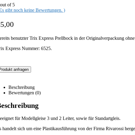
out of 5
 Es gibt noch keine Bewertungen. )
€
5,00
ereits benutzter Trix Express Prellbock in der Originalverpackung ohn
rix Express Nummer: 6525.
Produkt anfragen
Beschreibung
Bewertungen (0)
eschreibung
eeignet für Modellgleise 3 und 2 Leiter, sowie für Standartgleis.
s handelt sich um eine Plastikausführung von der Firma Rivarossi herge