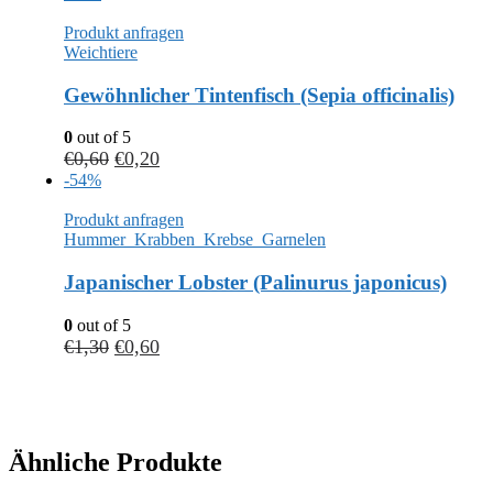
Produkt anfragen
Weichtiere
Gewöhnlicher Tintenfisch (Sepia officinalis)
0
out of 5
€
0,60
€
0,20
-54%
Produkt anfragen
Hummer_Krabben_Krebse_Garnelen
Japanischer Lobster (Palinurus japonicus)
0
out of 5
€
1,30
€
0,60
Ähnliche Produkte