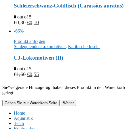
Schleierschwanz-Goldfisch (Carassius auratus)
0
out of 5
€
0,30
€
0,10
-66%
Produkt anfragen
Schlepptender-Lokomotiven
,
Karibische Inseln
UJ-Lokomotiven (II)
0
out of 5
€
1,60
€
0,55
Sie\'ve gerade Hinzugefügt haben dieses Produkt in den Warenkorb
gelegt:
Gehen Sie zur Warenkorb-Seite
Weiter
Home
Aquaristik
Teich
Briefmarken