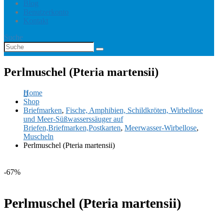
Blog
Benutzerkonto
Kontakt
Suche
Perlmuschel (Pteria martensii)
Home
Shop
Briefmarken
,
Fische, Amphibien, Schildkröten, Wirbellose
und Meer-Süßwasserssäuger auf
Briefen,Briefmarken,Postkarten
,
Meerwasser-Wirbellose
,
Muscheln
Perlmuschel (Pteria martensii)
-67%
Perlmuschel (Pteria martensii)