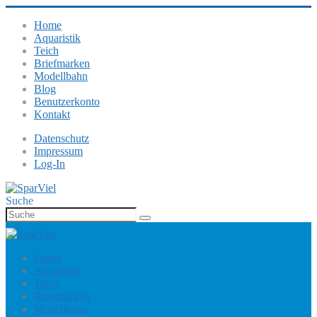
Home
Aquaristik
Teich
Briefmarken
Modellbahn
Blog
Benutzerkonto
Kontakt
Datenschutz
Impressum
Log-In
Suche
Home
Aquaristik
Teich
Briefmarken
Modellbahn