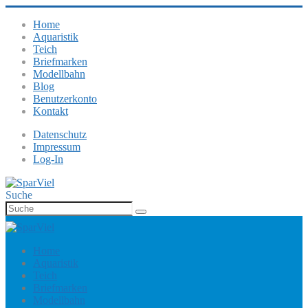
Home
Aquaristik
Teich
Briefmarken
Modellbahn
Blog
Benutzerkonto
Kontakt
Datenschutz
Impressum
Log-In
Suche
Home
Aquaristik
Teich
Briefmarken
Modellbahn