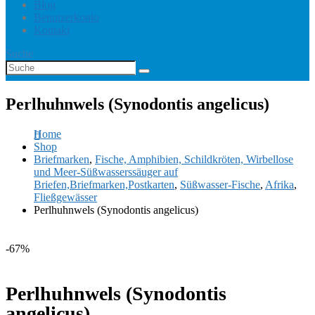
Blog
Benutzerkonto
Kontakt
Suche
Perlhuhnwels (Synodontis angelicus)
Home
Shop
Briefmarken
,
Fische, Amphibien, Schildkröten, Wirbellose
und Meer-Süßwasserssäuger auf
Briefen,Briefmarken,Postkarten
,
Süßwasser-Fische
,
Afrika
,
Fließgewässer
Perlhuhnwels (Synodontis angelicus)
-67%
Perlhuhnwels (Synodontis
angelicus)