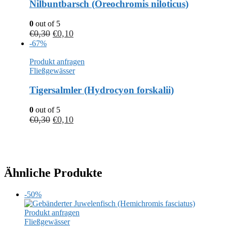
Nilbuntbarsch (Oreochromis niloticus)
0
out of 5
€
0,30
€
0,10
-67%
Produkt anfragen
Fließgewässer
Tigersalmler (Hydrocyon forskalii)
0
out of 5
€
0,30
€
0,10
Ähnliche Produkte
-50%
Produkt anfragen
Fließgewässer