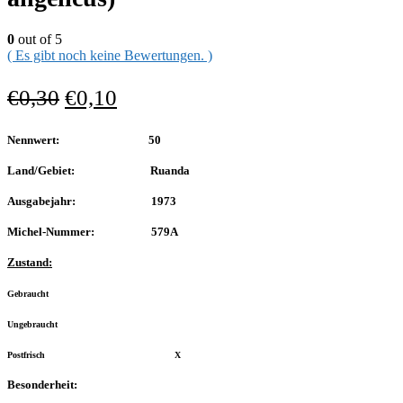
0
out of 5
( Es gibt noch keine Bewertungen. )
€
0,30
€
0,10
Nennwert: 50
Land/Gebiet: Ruanda
Ausgabejahr: 1973
Michel-Nummer: 579A
Zustand:
Gebraucht
Ungebraucht
Postfrisch X
Besonderheit: