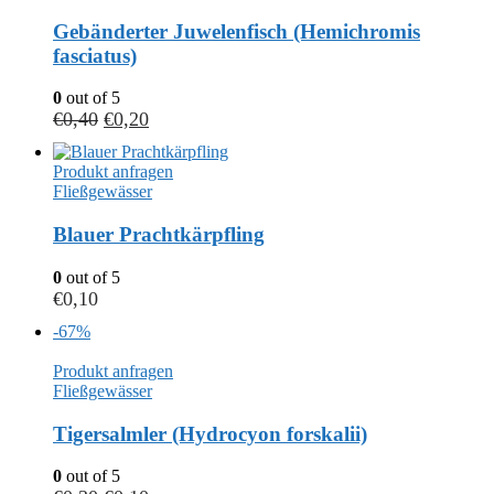
Gebänderter Juwelenfisch (Hemichromis
fasciatus)
0
out of 5
€
0,40
€
0,20
Produkt anfragen
Fließgewässer
Blauer Prachtkärpfling
0
out of 5
€
0,10
-67%
Produkt anfragen
Fließgewässer
Tigersalmler (Hydrocyon forskalii)
0
out of 5