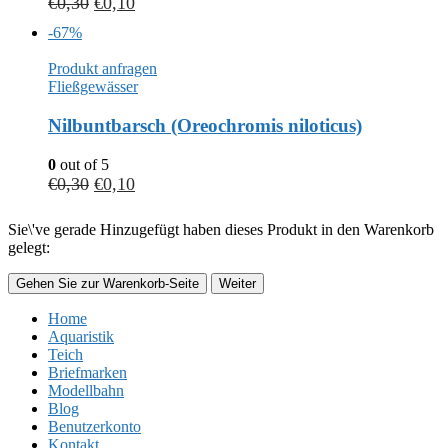
€
0,30
€
0,10
-67%
Produkt anfragen
Fließgewässer
Nilbuntbarsch (Oreochromis niloticus)
0
out of 5
€
0,30
€
0,10
Sie\'ve gerade Hinzugefügt haben dieses Produkt in den Warenkorb
gelegt:
Gehen Sie zur Warenkorb-Seite
Weiter
Home
Aquaristik
Teich
Briefmarken
Modellbahn
Blog
Benutzerkonto
Kontakt