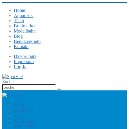
Home
Aquaristik
Teich
Briefmarken
Modellbahn
Blog
Benutzerkonto
Kontakt
Datenschutz
Impressum
Log-In
Suche
Home
Aquaristik
Teich
Briefmarken
Modellbahn