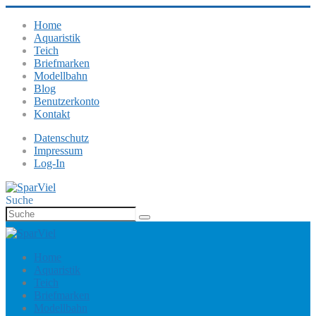
Home
Aquaristik
Teich
Briefmarken
Modellbahn
Blog
Benutzerkonto
Kontakt
Datenschutz
Impressum
Log-In
Suche
Home
Aquaristik
Teich
Briefmarken
Modellbahn