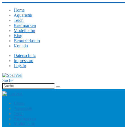
Home
Aquaristik
Teich
Briefmarken
Modellbahn
Blog
Benutzerkonto
Kontakt
Datenschutz
Impressum
Log-In
Suche
Home
Aquaristik
Teich
Briefmarken
Modellbahn