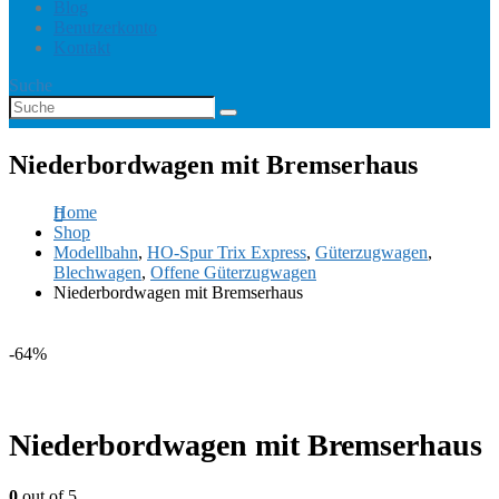
Blog
Benutzerkonto
Kontakt
Suche
Niederbordwagen mit Bremserhaus
Home
Shop
Modellbahn
,
HO-Spur Trix Express
,
Güterzugwagen
,
Blechwagen
,
Offene Güterzugwagen
Niederbordwagen mit Bremserhaus
-64%
Niederbordwagen mit Bremserhaus
0
out of 5