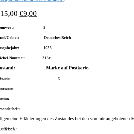
€
15,00
€
9,00
Nennwert: 3
and/Gebiet: Deutsches Reich
usgabejahr: 1933
ichel-Nummer: 513x
ustand: Marke auf Postkarte.
Gebraucht X
gebraucht
stfrisch
sonderheit:
llgemeine Erläuterungen des Zustandes bei den von mir angebotenen 
ostfrisch: