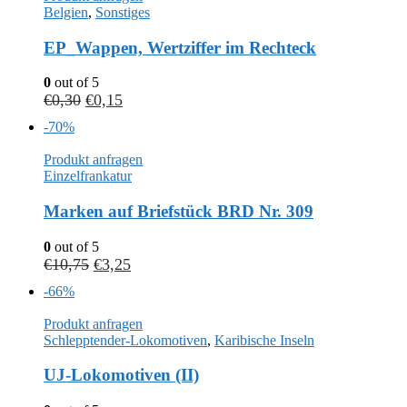
Belgien
,
Sonstiges
EP_Wappen, Wertziffer im Rechteck
0
out of 5
€
0,30
€
0,15
-70%
Produkt anfragen
Einzelfrankatur
Marken auf Briefstück BRD Nr. 309
0
out of 5
€
10,75
€
3,25
-66%
Produkt anfragen
Schlepptender-Lokomotiven
,
Karibische Inseln
UJ-Lokomotiven (II)