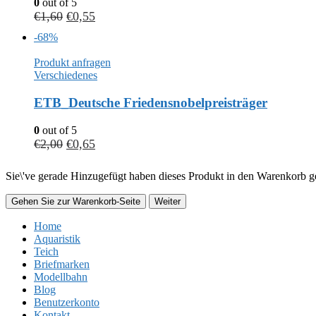
0
out of 5
€
1,60
€
0,55
-68%
Produkt anfragen
Verschiedenes
ETB_Deutsche Friedensnobelpreisträger
0
out of 5
€
2,00
€
0,65
Sie\'ve gerade Hinzugefügt haben dieses Produkt in den Warenkorb ge
Gehen Sie zur Warenkorb-Seite
Weiter
Home
Aquaristik
Teich
Briefmarken
Modellbahn
Blog
Benutzerkonto
Kontakt