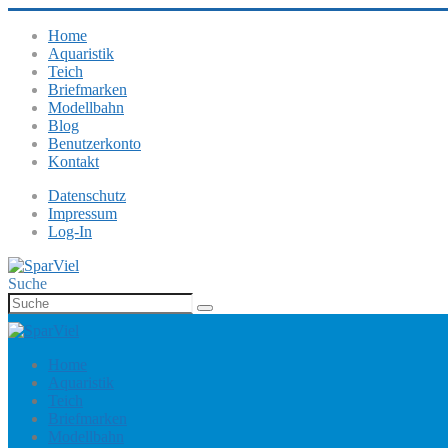
Home
Aquaristik
Teich
Briefmarken
Modellbahn
Blog
Benutzerkonto
Kontakt
Datenschutz
Impressum
Log-In
Suche
Home
Aquaristik
Teich
Briefmarken
Modellbahn