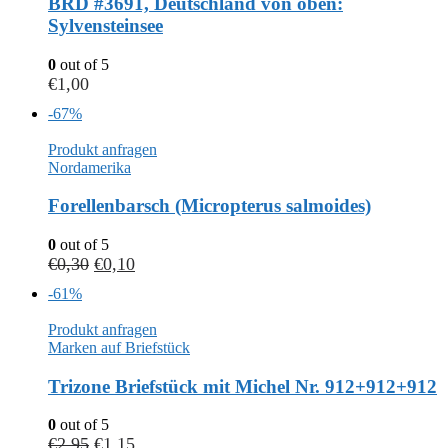
BRD #3691, Deutschland von oben:
Sylvensteinsee
0
out of 5
€
1,00
-67%
Produkt anfragen
Nordamerika
Forellenbarsch (Micropterus salmoides)
0
out of 5
€
0,30
€
0,10
-61%
Produkt anfragen
Marken auf Briefstück
Trizone Briefstück mit Michel Nr. 912+912+912
0
out of 5
€
2,95
€
1,15