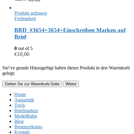
Produkt anfragen
Freimarken
BRD_#3654+3654+Einschreiben Marken auf
Brief
0
out of 5
€
10,00
Sie\'ve gerade Hinzugefügt haben dieses Produkt in den Warenkorb
gelegt:
Gehen Sie zur Warenkorb-Seite
Weiter
Home
Aquaristik
Teich
Briefmarken
Modellbahn
Blog
Benutzerkonto
Kontakt