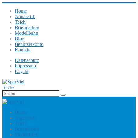
Home
Aquaristik
Teich
Briefmarken
Modellbahn
Blog
Benutzerkonto
Kontakt
Datenschutz
Impressum
Log-In
Suche
Home
Aquaristik
Teich
Briefmarken
Modellbahn