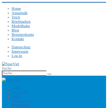
Home
Aquaristik
Teich
Briefmarken
Modellbahn
Blog
Benutzerkonto
Kontakt
Datenschutz
Impressum
Log-In
Suche
Home
Aquaristik
Teich
Briefmarken
Modellbahn