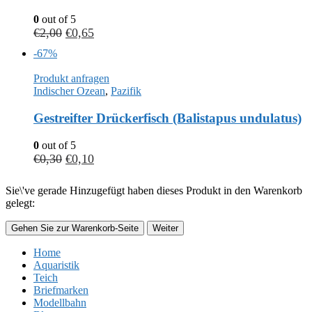
0
out of 5
€
2,00
€
0,65
-67%
Produkt anfragen
Indischer Ozean
,
Pazifik
Gestreifter Drückerfisch (Balistapus undulatus)
0
out of 5
€
0,30
€
0,10
Sie\'ve gerade Hinzugefügt haben dieses Produkt in den Warenkorb
gelegt:
Gehen Sie zur Warenkorb-Seite
Weiter
Home
Aquaristik
Teich
Briefmarken
Modellbahn