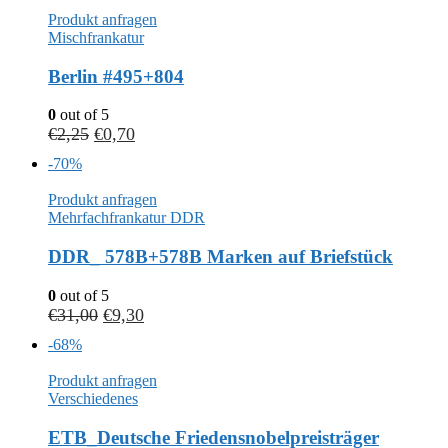
Produkt anfragen
Mischfrankatur
Berlin #495+804
0
out of 5
€
2,25
€
0,70
-70%
Produkt anfragen
Mehrfachfrankatur DDR
DDR_ 578B+578B Marken auf Briefstück
0
out of 5
€
31,00
€
9,30
-68%
Produkt anfragen
Verschiedenes
ETB_Deutsche Friedensnobelpreisträger