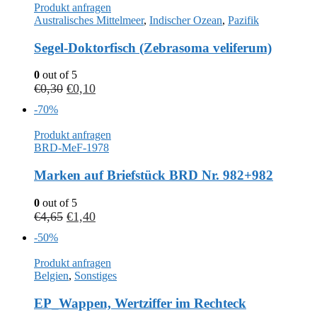
Produkt anfragen
Australisches Mittelmeer
,
Indischer Ozean
,
Pazifik
Segel-Doktorfisch (Zebrasoma veliferum)
0
out of 5
€
0,30
€
0,10
-70%
Produkt anfragen
BRD-MeF-1978
Marken auf Briefstück BRD Nr. 982+982
0
out of 5
€
4,65
€
1,40
-50%
Produkt anfragen
Belgien
,
Sonstiges
EP_Wappen, Wertziffer im Rechteck