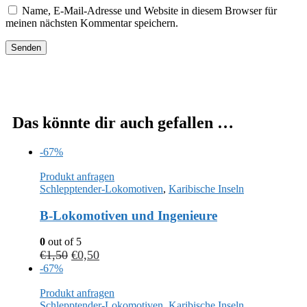
Name, E-Mail-Adresse und Website in diesem Browser für
meinen nächsten Kommentar speichern.
Das könnte dir auch gefallen …
-67%
Produkt anfragen
Schlepptender-Lokomotiven
,
Karibische Inseln
B-Lokomotiven und Ingenieure
0
out of 5
€
1,50
€
0,50
-67%
Produkt anfragen
Schlepptender-Lokomotiven
,
Karibische Inseln