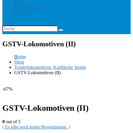
Blog
Benutzerkonto
Kontakt
Suche
GSTV-Lokomotiven (II)
Home
Shop
Tenderlokomotiven
,
Karibische Inseln
GSTV-Lokomotiven (II)
-67%
GSTV-Lokomotiven (II)
0
out of 5
( Es gibt noch keine Bewertungen. )