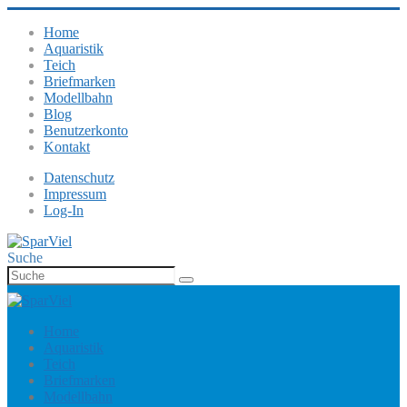
Home
Aquaristik
Teich
Briefmarken
Modellbahn
Blog
Benutzerkonto
Kontakt
Datenschutz
Impressum
Log-In
Suche
Home
Aquaristik
Teich
Briefmarken
Modellbahn