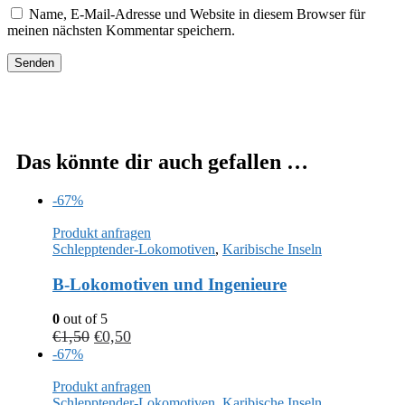
Name, E-Mail-Adresse und Website in diesem Browser für
meinen nächsten Kommentar speichern.
Das könnte dir auch gefallen …
-67%
Produkt anfragen
Schlepptender-Lokomotiven
,
Karibische Inseln
B-Lokomotiven und Ingenieure
0
out of 5
€
1,50
€
0,50
-67%
Produkt anfragen
Schlepptender-Lokomotiven
,
Karibische Inseln