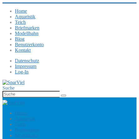
Home
Aquaristik
Teich
Briefmarken
Modellbahn
Blog
Benutzerkonto
Kontakt
Datenschutz
Impressum
Log-In
Suche
Home
Aquaristik
Teich
Briefmarken
Modellbahn