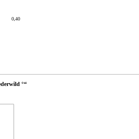
,40
ederwild °“