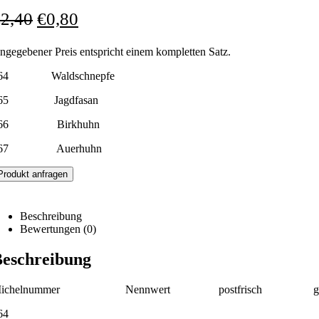
€
2,40
€
0,80
ngegebener Preis entspricht einem kompletten Satz.
64 Waldschnepfe
65 Jagdfasan
466 Birkhuhn
467 Auerhuhn
Produkt anfragen
Beschreibung
Bewertungen (0)
eschreibung
Michelnummer Nennwert postfrisch geste
64