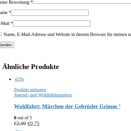
eine Bewertung
*
ame
*
-Mail
*
Name, E-Mail-Adresse und Website in diesem Browser für meinen n
Ähnliche Produkte
-63%
Produkt anfragen
Jugend- und Wohlfahrtsmarken
Wohlfahrt: Märchen der Gebrüder Grimm °
0
out of 5
€
2,00
€
0,75