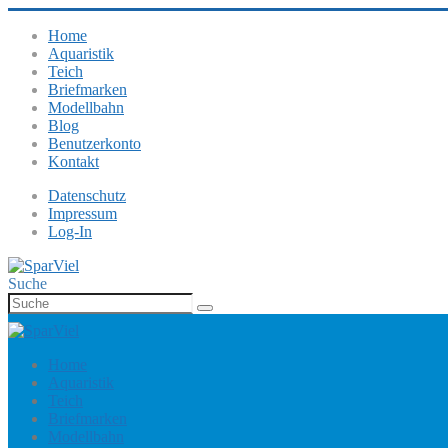
Home
Aquaristik
Teich
Briefmarken
Modellbahn
Blog
Benutzerkonto
Kontakt
Datenschutz
Impressum
Log-In
Suche
Home
Aquaristik
Teich
Briefmarken
Modellbahn