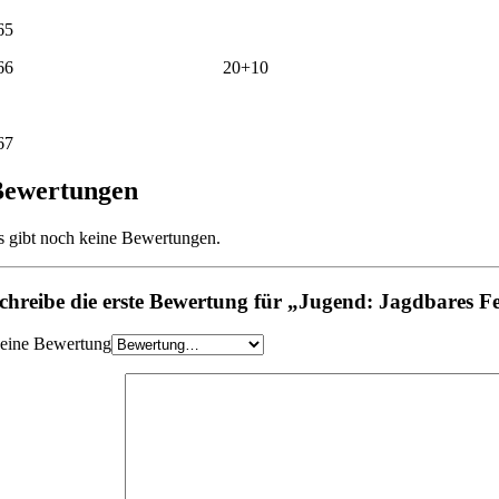
65
466 20+10 0
67
Bewertungen
s gibt noch keine Bewertungen.
chreibe die erste Bewertung für „Jugend: Jagdbares F
eine Bewertung