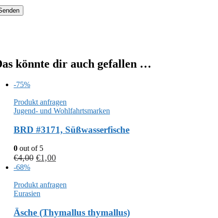
as könnte dir auch gefallen …
-75%
Produkt anfragen
Jugend- und Wohlfahrtsmarken
BRD #3171, Süßwasserfische
0
out of 5
€
4,00
€
1,00
-68%
Produkt anfragen
Eurasien
Äsche (Thymallus thymallus)