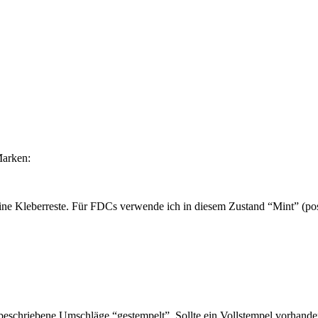
Marken:
ne Kleberreste. Für FDCs verwende ich in diesem Zustand “Mint” (post
schriebene Umschläge “gestempelt”. Sollte ein Vollstempel vorhanden 