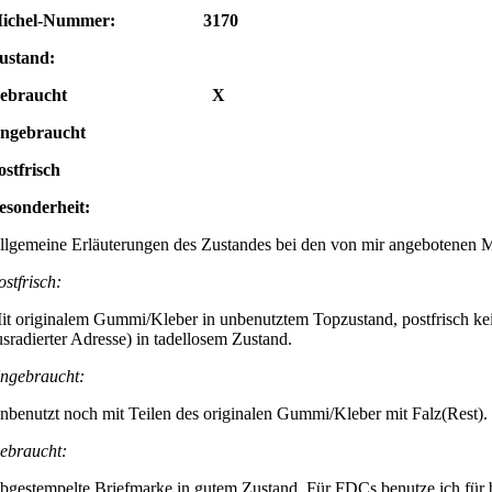
Michel-Nummer: 3170
ustand:
Gebraucht X
Ungebraucht
ostfrisch
Besonderheit:
llgemeine Erläuterungen des Zustandes bei den von mir angebotenen 
ostfrisch:
it originalem Gummi/Kleber in unbenutztem Topzustand, postfrisch kei
usradierter Adresse) in tadellosem Zustand.
ngebraucht:
nbenutzt noch mit Teilen des originalen Gummi/Kleber mit Falz(Rest).
ebraucht:
bgestempelte Briefmarke in gutem Zustand. Für FDCs benutze ich für be