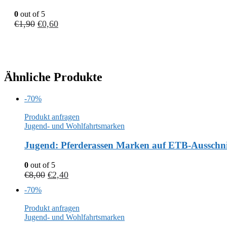
0
out of 5
€
1,90
€
0,60
Ähnliche Produkte
-70%
Produkt anfragen
Jugend- und Wohlfahrtsmarken
Jugend: Pferderassen Marken auf ETB-Ausschni
0
out of 5
€
8,00
€
2,40
-70%
Produkt anfragen
Jugend- und Wohlfahrtsmarken