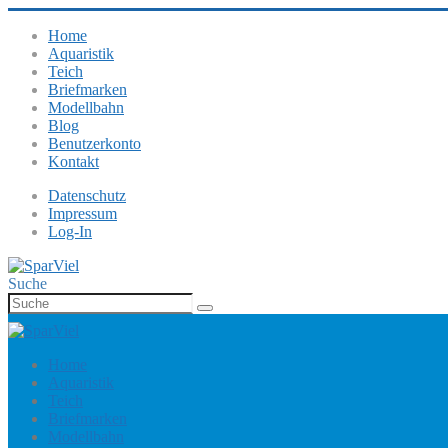
Home
Aquaristik
Teich
Briefmarken
Modellbahn
Blog
Benutzerkonto
Kontakt
Datenschutz
Impressum
Log-In
Suche
Home
Aquaristik
Teich
Briefmarken
Modellbahn