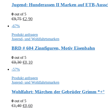
Jugend: Hunderassen II Marken auf ETB-Aussc
0
out of 5
€
9,75
€
2,90
-67%
Produkt anfragen
Jugend- und Wohlfahrtsmarken
BRD # 604 Zinnfiguren, Motiv Eisenbahn
0
out of 5
€
0,30
€
0,10
-57%
Produkt anfragen
Jugend- und Wohlfahrtsmarken
Wohlfahrt: Märchen der Gebrüder Grimm *+°
0
out of 5
€
1,40
€
0,60