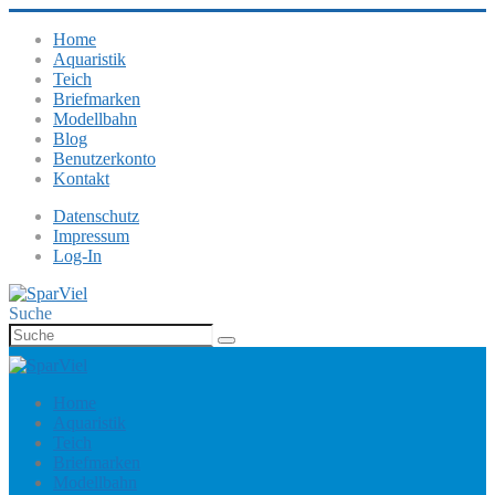
Home
Aquaristik
Teich
Briefmarken
Modellbahn
Blog
Benutzerkonto
Kontakt
Datenschutz
Impressum
Log-In
Suche
Home
Aquaristik
Teich
Briefmarken
Modellbahn