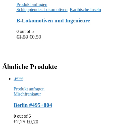
Produkt anfragen
Schlepptender-Lokomotiven
,
Karibische Inseln
B-Lokomotiven und Ingenieure
0
out of 5
€
1,50
€
0,50
Ähnliche Produkte
-69%
Produkt anfragen
Mischfrankatur
Berlin #495+804
0
out of 5
€
2,25
€
0,70