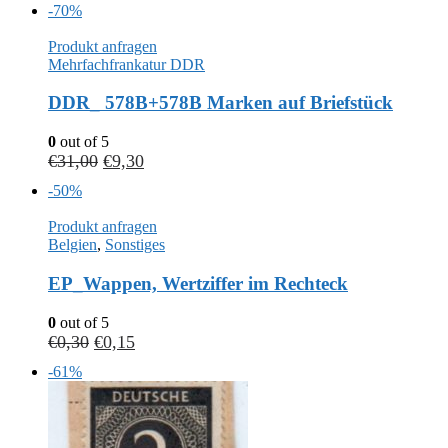
-70%
Produkt anfragen
Mehrfachfrankatur DDR
DDR_ 578B+578B Marken auf Briefstück
0
out of 5
€
31,00
€
9,30
-50%
Produkt anfragen
Belgien
,
Sonstiges
EP_Wappen, Wertziffer im Rechteck
0
out of 5
€
0,30
€
0,15
-61%