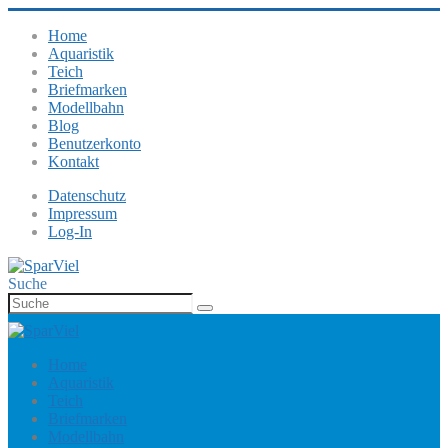
Home
Aquaristik
Teich
Briefmarken
Modellbahn
Blog
Benutzerkonto
Kontakt
Datenschutz
Impressum
Log-In
Suche
Home
Aquaristik
Teich
Briefmarken
Modellbahn