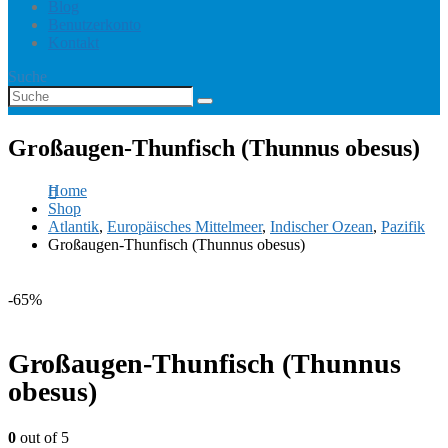
Blog
Benutzerkonto
Kontakt
Suche
Großaugen-Thunfisch (Thunnus obesus)
Home
Shop
Atlantik
,
Europäisches Mittelmeer
,
Indischer Ozean
,
Pazifik
Großaugen-Thunfisch (Thunnus obesus)
-65%
Großaugen-Thunfisch (Thunnus
obesus)
0
out of 5