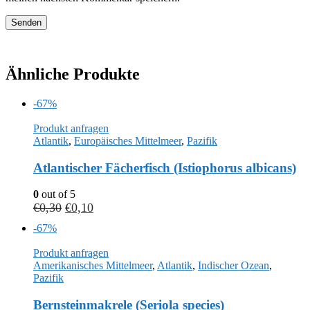
Ähnliche Produkte
-67%
Produkt anfragen
Atlantik
,
Europäisches Mittelmeer
,
Pazifik
Atlantischer Fächerfisch (Istiophorus albicans)
0
out of 5
€
0,30
€
0,10
-67%
Produkt anfragen
Amerikanisches Mittelmeer
,
Atlantik
,
Indischer Ozean
,
Pazifik
Bernsteinmakrele (Seriola species)