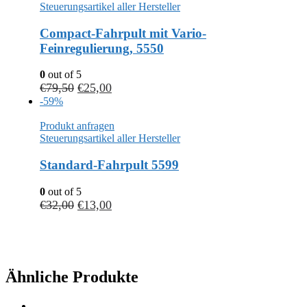
Steuerungsartikel aller Hersteller
Compact-Fahrpult mit Vario-
Feinregulierung, 5550
0
out of 5
€
79,50
€
25,00
-59%
Produkt anfragen
Steuerungsartikel aller Hersteller
Standard-Fahrpult 5599
0
out of 5
€
32,00
€
13,00
Ähnliche Produkte