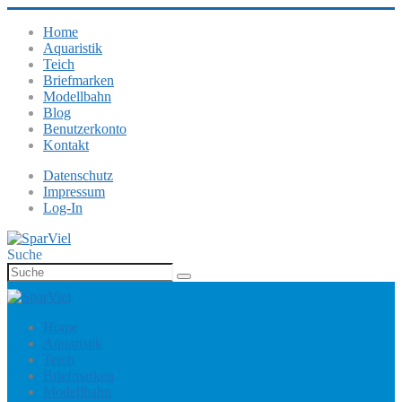
Home
Aquaristik
Teich
Briefmarken
Modellbahn
Blog
Benutzerkonto
Kontakt
Datenschutz
Impressum
Log-In
Suche
Home
Aquaristik
Teich
Briefmarken
Modellbahn