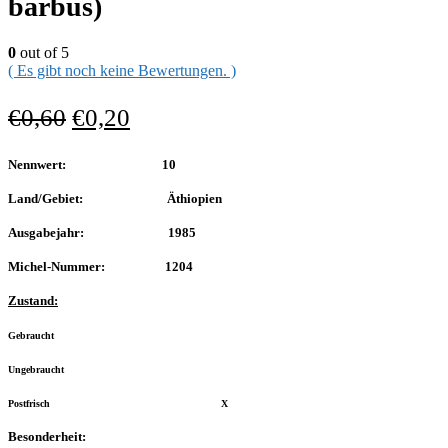
barbus)
0
out of 5
( Es gibt noch keine Bewertungen. )
€
0,60
€
0,20
Nennwert: 10
Land/Gebiet: Äthiopien
Ausgabejahr: 1985
Michel-Nummer: 1204
Zustand:
Gebraucht
Ungebraucht
Postfrisch X
Besonderheit: