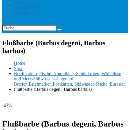
Blog
Benutzerkonto
Kontakt
Suche
Flußbarbe (Barbus degeni, Barbus
barbus)
Home
Shop
Briefmarken
,
Fische, Amphibien, Schildkröten, Wirbellose
und Meer-Süßwasserssäuger auf
Briefen,Briefmarken,Postkarten
,
Süßwasser-Fische
,
Eurasien
Flußbarbe (Barbus degeni, Barbus barbus)
-67%
Flußbarbe (Barbus degeni, Barbus