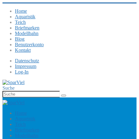
Home
Aquaristik
Teich
Briefmarken
Modellbahn
Blog
Benutzerkonto
Kontakt
Datenschutz
Impressum
Log-In
Suche
Home
Aquaristik
Teich
Briefmarken
Modellbahn