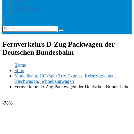
Blog
Benutzerkonto
Kontakt
Suche
Fernverkehrs D-Zug Packwagen der
Deutschen Bundesbahn
Home
Shop
Modellbahn
,
HO-Spur Trix Express
,
Reisezugwagen
,
Blechwagen
,
Schnellzugwagen
Fernverkehrs D-Zug Packwagen der Deutschen Bundesbahn
-78%