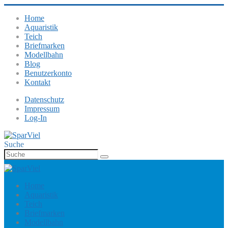
Home
Aquaristik
Teich
Briefmarken
Modellbahn
Blog
Benutzerkonto
Kontakt
Datenschutz
Impressum
Log-In
Suche
Home
Aquaristik
Teich
Briefmarken
Modellbahn