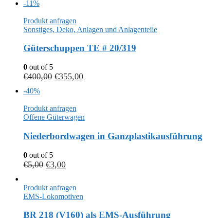
-11%
Produkt anfragen
Sonstiges, Deko, Anlagen und Anlagenteile
Güterschuppen TE # 20/319
0
out of 5
€
400,00
€
355,00
-40%
Produkt anfragen
Offene Güterwagen
Niederbordwagen in Ganzplastikausführung
0
out of 5
€
5,00
€
3,00
Produkt anfragen
EMS-Lokomotiven
BR 218 (V160) als EMS-Ausführung