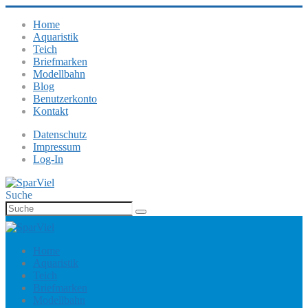
Home
Aquaristik
Teich
Briefmarken
Modellbahn
Blog
Benutzerkonto
Kontakt
Datenschutz
Impressum
Log-In
Suche
Home
Aquaristik
Teich
Briefmarken
Modellbahn