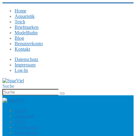
Home
Aquaristik
Teich
Briefmarken
Modellbahn
Blog
Benutzerkonto
Kontakt
Datenschutz
Impressum
Log-In
Suche
Home
Aquaristik
Teich
Briefmarken
Modellbahn