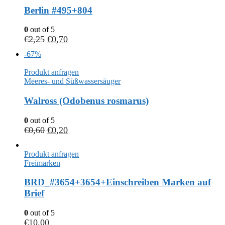
Berlin #495+804
0
out of 5
€
2,25
€
0,70
-67%
Produkt anfragen
Meeres- und Süßwassersäuger
Walross (Odobenus rosmarus)
0
out of 5
€
0,60
€
0,20
Produkt anfragen
Freimarken
BRD_#3654+3654+Einschreiben Marken auf
Brief
0
out of 5
€
10,00