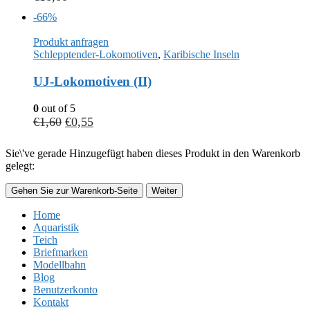
-66%
Produkt anfragen
Schlepptender-Lokomotiven
,
Karibische Inseln
UJ-Lokomotiven (II)
0
out of 5
€
1,60
€
0,55
Sie\'ve gerade Hinzugefügt haben dieses Produkt in den Warenkorb
gelegt:
Gehen Sie zur Warenkorb-Seite
Weiter
Home
Aquaristik
Teich
Briefmarken
Modellbahn
Blog
Benutzerkonto
Kontakt