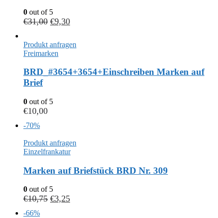
0
out of 5
€
31,00
€
9,30
Produkt anfragen
Freimarken
BRD_#3654+3654+Einschreiben Marken auf
Brief
0
out of 5
€
10,00
-70%
Produkt anfragen
Einzelfrankatur
Marken auf Briefstück BRD Nr. 309
0
out of 5
€
10,75
€
3,25
-66%