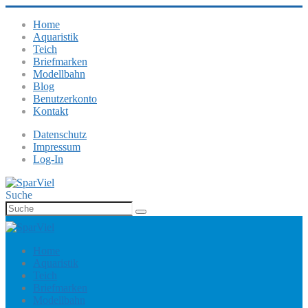
Home
Aquaristik
Teich
Briefmarken
Modellbahn
Blog
Benutzerkonto
Kontakt
Datenschutz
Impressum
Log-In
Suche
Home
Aquaristik
Teich
Briefmarken
Modellbahn