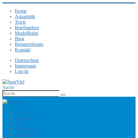
Home
Aquaristik
Teich
Briefmarken
Modellbahn
Blog
Benutzerkonto
Kontakt
Datenschutz
Impressum
Log-In
Suche
Home
Aquaristik
Teich
Briefmarken
Modellbahn