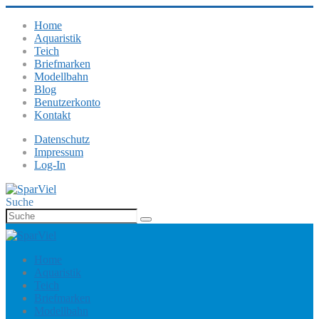
Home
Aquaristik
Teich
Briefmarken
Modellbahn
Blog
Benutzerkonto
Kontakt
Datenschutz
Impressum
Log-In
Suche
Home
Aquaristik
Teich
Briefmarken
Modellbahn