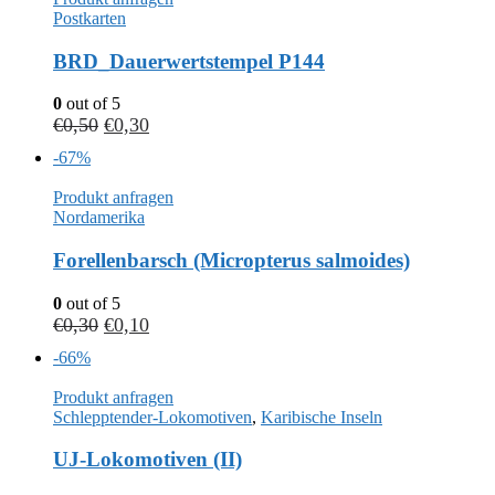
Postkarten
BRD_Dauerwertstempel P144
0
out of 5
€
0,50
€
0,30
-67%
Produkt anfragen
Nordamerika
Forellenbarsch (Micropterus salmoides)
0
out of 5
€
0,30
€
0,10
-66%
Produkt anfragen
Schlepptender-Lokomotiven
,
Karibische Inseln
UJ-Lokomotiven (II)