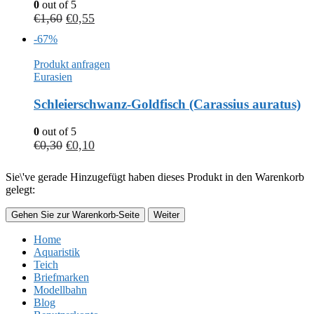
0
out of 5
€
1,60
€
0,55
-67%
Produkt anfragen
Eurasien
Schleierschwanz-Goldfisch (Carassius auratus)
0
out of 5
€
0,30
€
0,10
Sie\'ve gerade Hinzugefügt haben dieses Produkt in den Warenkorb
gelegt:
Gehen Sie zur Warenkorb-Seite
Weiter
Home
Aquaristik
Teich
Briefmarken
Modellbahn
Blog