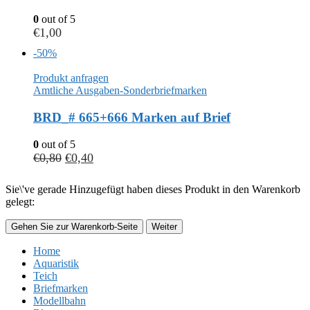
0
out of 5
€
1,00
-50%
Produkt anfragen
Amtliche Ausgaben-Sonderbriefmarken
BRD_# 665+666 Marken auf Brief
0
out of 5
€
0,80
€
0,40
Sie\'ve gerade Hinzugefügt haben dieses Produkt in den Warenkorb
gelegt:
Gehen Sie zur Warenkorb-Seite
Weiter
Home
Aquaristik
Teich
Briefmarken
Modellbahn