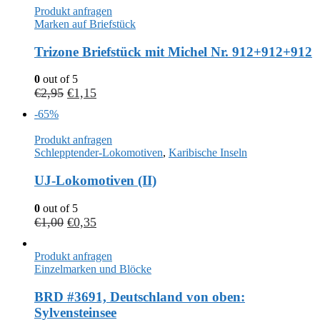
Produkt anfragen
Marken auf Briefstück
Trizone Briefstück mit Michel Nr. 912+912+912
0
out of 5
€
2,95
€
1,15
-65%
Produkt anfragen
Schlepptender-Lokomotiven
,
Karibische Inseln
UJ-Lokomotiven (II)
0
out of 5
€
1,00
€
0,35
Produkt anfragen
Einzelmarken und Blöcke
BRD #3691, Deutschland von oben:
Sylvensteinsee