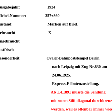
Ausgabejahr: 1924
ichel-Nummer: 357+360
Zustand: Marken auf Brief.
Gebraucht X
ngebraucht
ostfrisch
esonderheit: Ovaler-Bahn
poststempel Berlin
nach Leipzig
mit Zug Nr.830 am
24.06.1925.
Express-Eilbotenzustellung.
Ab 1.4.1891 musste die Sendung
mit rotem Stift diagonal durchkreuz
werden, weil es offenbar immer wied