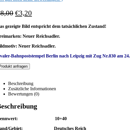
€
8,00
€
3,20
as gezeigte Bild entspricht dem tatsächlichen Zustand!
reimarken: Neuer Reichsadler.
ildmotiv:
Neuer Reichsadler.
valer-Bahn
poststempel Berlin
nach Leipzig
mit Zug Nr.830 am
24
Produkt anfragen
Beschreibung
Zusätzliche Informationen
Bewertungen (0)
eschreibung
Nennwert: 10+40
and/Gebiet: Deutsches Reich