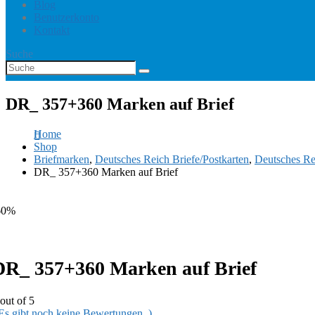
Blog
Benutzerkonto
Kontakt
Suche
DR_ 357+360 Marken auf Brief
Home
Shop
Briefmarken
,
Deutsches Reich Briefe/Postkarten
,
Deutsches Re
DR_ 357+360 Marken auf Brief
60%
DR_ 357+360 Marken auf Brief
out of 5
 Es gibt noch keine Bewertungen. )