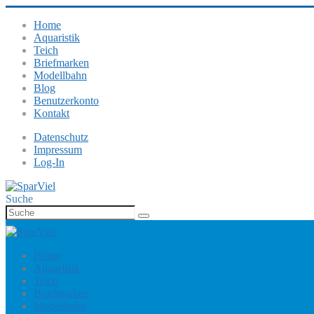
Home
Aquaristik
Teich
Briefmarken
Modellbahn
Blog
Benutzerkonto
Kontakt
Datenschutz
Impressum
Log-In
Suche
Home
Aquaristik
Teich
Briefmarken
Modellbahn