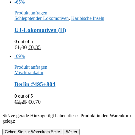
-65%
Produkt anfragen
Schlepptender-Lokomotiven
,
Karibische Inseln
UJ-Lokomotiven (II)
0
out of 5
€
1,00
€
0,35
-69%
Produkt anfragen
Mischfrankatur
Berlin #495+804
0
out of 5
€
2,25
€
0,70
Sie\'ve gerade Hinzugefügt haben dieses Produkt in den Warenkorb
gelegt:
Gehen Sie zur Warenkorb-Seite
Weiter