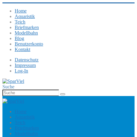
Home
Aquaristik
Teich
Briefmarken
Modellbahn
Blog
Benutzerkonto
Kontakt
Datenschutz
Impressum
Log-In
Suche
Home
Aquaristik
Teich
Briefmarken
Modellbahn