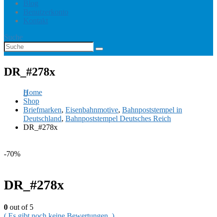
Blog
Benutzerkonto
Kontakt
Suche
DR_#278x
Home
Shop
Briefmarken
,
Eisenbahnmotive
,
Bahnpoststempel in
Deutschland
,
Bahnpoststempel Deutsches Reich
DR_#278x
-70%
DR_#278x
0
out of 5
( Es gibt noch keine Bewertungen. )