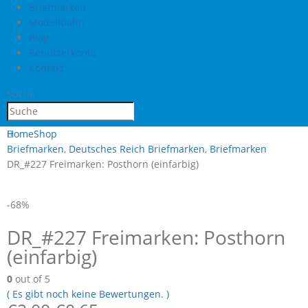
Briefmarken
Modellbahn
Blog
Benutzerkonto
Kontakt
Suche
Home
Shop
Briefmarken
,
Deutsches Reich Briefmarken
,
Briefmarken
DR_#227 Freimarken: Posthorn (einfarbig)
-68%
DR_#227 Freimarken: Posthorn
(einfarbig)
0
out of 5
( Es gibt noch keine Bewertungen. )