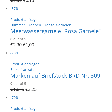
€
0,30
€
0,15
-57%
Produkt anfragen
Hummer_Krabben_Krebse_Garnelen
Meerwassergarnele “Rosa Garnele”
0
out of 5
€
2,30
€
1,00
-70%
Produkt anfragen
Einzelfrankatur
Marken auf Briefstück BRD Nr. 309
0
out of 5
€
10,75
€
3,25
-70%
Produkt anfragen