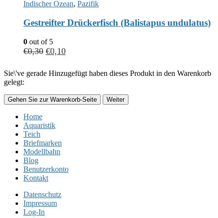
Indischer Ozean
,
Pazifik
Gestreifter Drückerfisch (Balistapus undulatus)
0
out of 5
€
0,30
€
0,10
Sie\'ve gerade Hinzugefügt haben dieses Produkt in den Warenkorb
gelegt:
Gehen Sie zur Warenkorb-Seite
Weiter
Home
Aquaristik
Teich
Briefmarken
Modellbahn
Blog
Benutzerkonto
Kontakt
Datenschutz
Impressum
Log-In