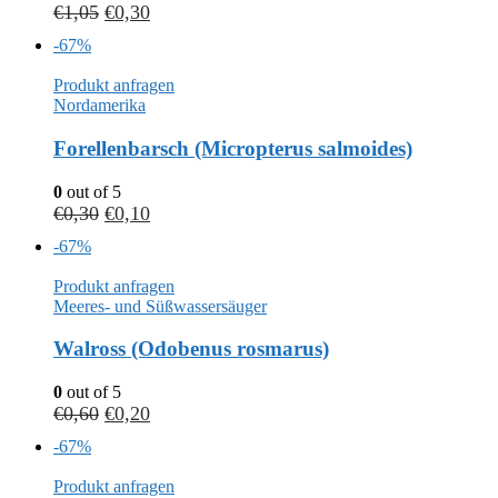
€
1,05
€
0,30
-67%
Produkt anfragen
Nordamerika
Forellenbarsch (Micropterus salmoides)
0
out of 5
€
0,30
€
0,10
-67%
Produkt anfragen
Meeres- und Süßwassersäuger
Walross (Odobenus rosmarus)
0
out of 5
€
0,60
€
0,20
-67%
Produkt anfragen