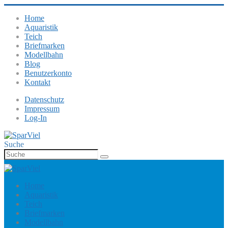
Home
Aquaristik
Teich
Briefmarken
Modellbahn
Blog
Benutzerkonto
Kontakt
Datenschutz
Impressum
Log-In
Suche
Home
Aquaristik
Teich
Briefmarken
Modellbahn