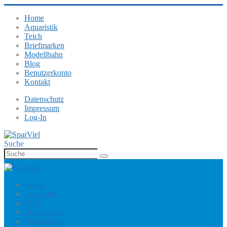
Home
Aquaristik
Teich
Briefmarken
Modellbahn
Blog
Benutzerkonto
Kontakt
Datenschutz
Impressum
Log-In
Suche
Home
Aquaristik
Teich
Briefmarken
Modellbahn