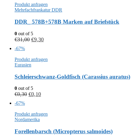
Produkt anfragen
Mehrfachfrankatur DDR
DDR_ 578B+578B Marken auf Briefstück
0
out of 5
€
31,00
€
9,30
-67%
Produkt anfragen
Eurasien
Schleierschwanz-Goldfisch (Carassius auratus)
0
out of 5
€
0,30
€
0,10
-67%
Produkt anfragen
Nordamerika
Forellenbarsch (Micropterus salmoides)