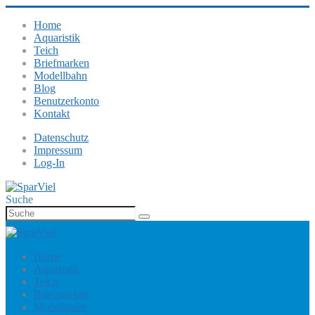
Home
Aquaristik
Teich
Briefmarken
Modellbahn
Blog
Benutzerkonto
Kontakt
Datenschutz
Impressum
Log-In
Suche
Home
Aquaristik
Teich
Briefmarken
Modellbahn