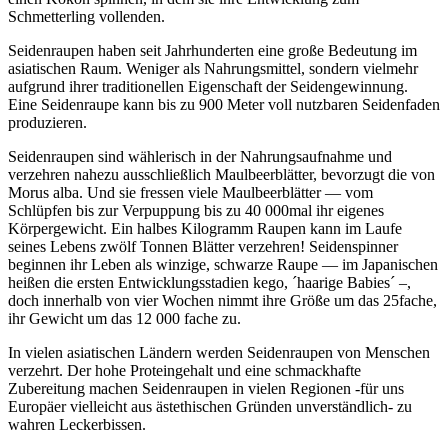
Schmetterling vollenden.
Seidenraupen haben seit Jahrhunderten eine große Bedeutung im
asiatischen Raum. Weniger als Nahrungsmittel, sondern vielmehr
aufgrund ihrer traditionellen Eigenschaft der Seidengewinnung.
Eine Seidenraupe kann bis zu 900 Meter voll nutzbaren Seidenfaden
produzieren.
Seidenraupen sind wählerisch in der Nahrungsaufnahme und
verzehren nahezu ausschließlich Maulbeerblätter, bevorzugt die von
Morus alba. Und sie fressen viele Maulbeerblätter — vom
Schlüpfen bis zur Verpuppung bis zu 40 000mal ihr eigenes
Körpergewicht. Ein halbes Kilogramm Raupen kann im Laufe
seines Lebens zwölf Tonnen Blätter verzehren! Seidenspinner
beginnen ihr Leben als winzige, schwarze Raupe — im Japanischen
heißen die ersten Entwicklungsstadien kego, ´haarige Babies´ –,
doch innerhalb von vier Wochen nimmt ihre Größe um das 25fache,
ihr Gewicht um das 12 000 fache zu.
In vielen asiatischen Ländern werden Seidenraupen von Menschen
verzehrt. Der hohe Proteingehalt und eine schmackhafte
Zubereitung machen Seidenraupen in vielen Regionen -für uns
Europäer vielleicht aus ästethischen Gründen unverständlich- zu
wahren Leckerbissen.