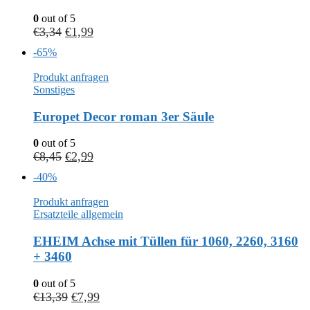
0
out of 5
€
3,34
€
1,99
-65%
Produkt anfragen
Sonstiges
Europet Decor roman 3er Säule
0
out of 5
€
8,45
€
2,99
-40%
Produkt anfragen
Ersatzteile allgemein
EHEIM Achse mit Tüllen für 1060, 2260, 3160
+ 3460
0
out of 5
€
13,39
€
7,99