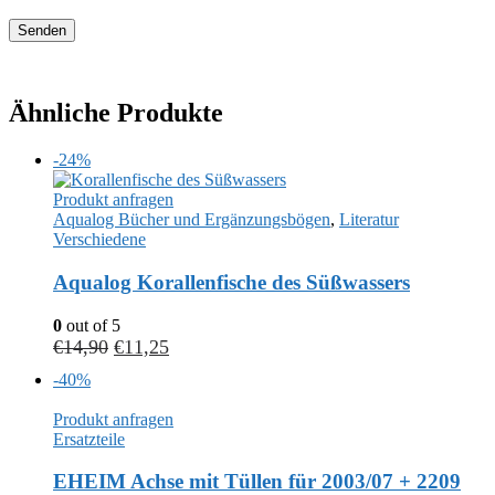
Ähnliche Produkte
-24%
Produkt anfragen
Aqualog Bücher und Ergänzungsbögen
,
Literatur
Verschiedene
Aqualog Korallenfische des Süßwassers
0
out of 5
€
14,90
€
11,25
-40%
Produkt anfragen
Ersatzteile
EHEIM Achse mit Tüllen für 2003/07 + 2209