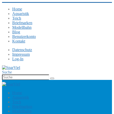
Home
Aquaristik
Teich
Briefmarken
Modellbahn
Blog
Benutzerkonto
Kontakt
Datenschutz
Impressum
Log-In
Suche
Home
Aquaristik
Teich
Briefmarken
Modellbahn