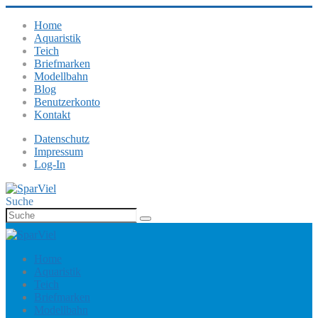
Home
Aquaristik
Teich
Briefmarken
Modellbahn
Blog
Benutzerkonto
Kontakt
Datenschutz
Impressum
Log-In
Suche
Home
Aquaristik
Teich
Briefmarken
Modellbahn