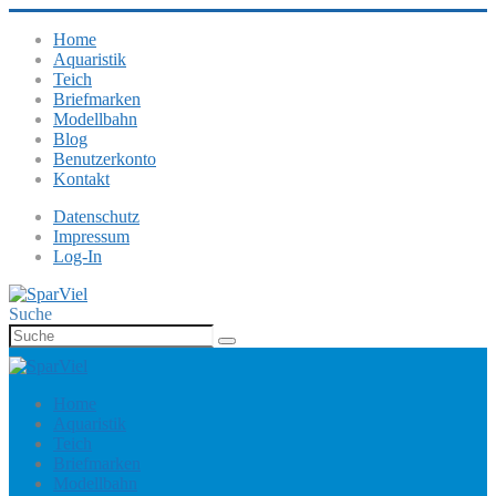
Home
Aquaristik
Teich
Briefmarken
Modellbahn
Blog
Benutzerkonto
Kontakt
Datenschutz
Impressum
Log-In
Suche
Home
Aquaristik
Teich
Briefmarken
Modellbahn