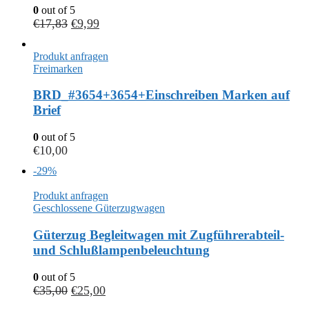
0
out of 5
€
17,83
€
9,99
Produkt anfragen
Freimarken
BRD_#3654+3654+Einschreiben Marken auf
Brief
0
out of 5
€
10,00
-29%
Produkt anfragen
Geschlossene Güterzugwagen
Güterzug Begleitwagen mit Zugführerabteil-
und Schlußlampenbeleuchtung
0
out of 5
€
35,00
€
25,00