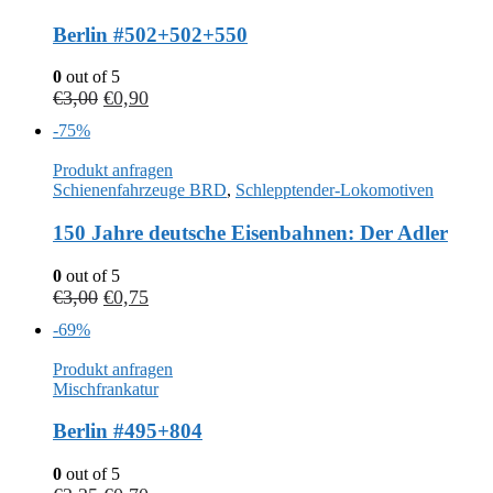
Berlin #502+502+550
0
out of 5
€
3,00
€
0,90
-75%
Produkt anfragen
Schienenfahrzeuge BRD
,
Schlepptender-Lokomotiven
150 Jahre deutsche Eisenbahnen: Der Adler
0
out of 5
€
3,00
€
0,75
-69%
Produkt anfragen
Mischfrankatur
Berlin #495+804
0
out of 5