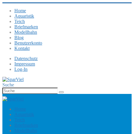
Home
Aquaristik
Teich
Briefmarken
Modellbahn
Blog
Benutzerkonto
Kontakt
Datenschutz
Impressum
Log-In
Suche
Home
Aquaristik
Teich
Briefmarken
Modellbahn