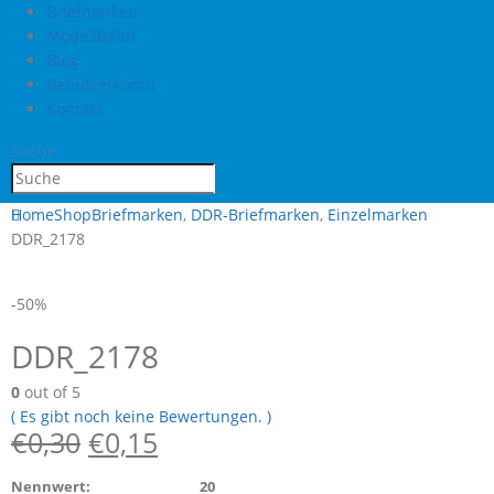
Briefmarken
Modellbahn
Blog
Benutzerkonto
Kontakt
Suche
Home
Shop
Briefmarken
,
DDR-Briefmarken
,
Einzelmarken
DDR_2178
-50%
DDR_2178
0
out of 5
( Es gibt noch keine Bewertungen. )
€
0,30
€
0,15
Nennwert: 20