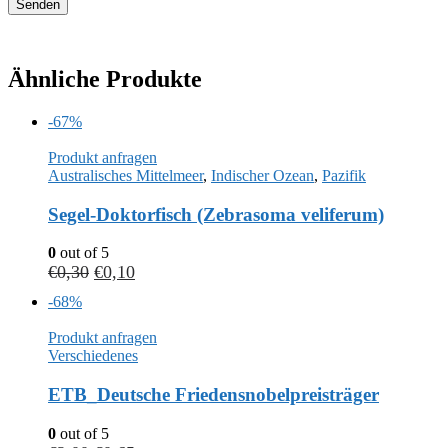
Ähnliche Produkte
-67%
Produkt anfragen
Australisches Mittelmeer
,
Indischer Ozean
,
Pazifik
Segel-Doktorfisch (Zebrasoma veliferum)
0
out of 5
€
0,30
€
0,10
-68%
Produkt anfragen
Verschiedenes
ETB_Deutsche Friedensnobelpreisträger
0
out of 5