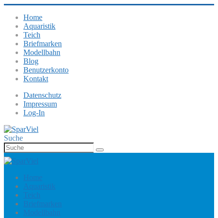
Home
Aquaristik
Teich
Briefmarken
Modellbahn
Blog
Benutzerkonto
Kontakt
Datenschutz
Impressum
Log-In
Suche
Home
Aquaristik
Teich
Briefmarken
Modellbahn