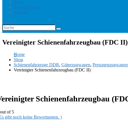
Blog
Benutzerkonto
Kontakt
Suche
Vereinigter Schienenfahrzeugbau (FDC II)
Home
Shop
Schienenfahrzeuge DDR
,
Güterzugwagen
,
Personenzugwagen
Vereinigter Schienenfahrzeugbau (FDC II)
Vereinigter Schienenfahrzeugbau (FDC
out of 5
 Es gibt noch keine Bewertungen. )