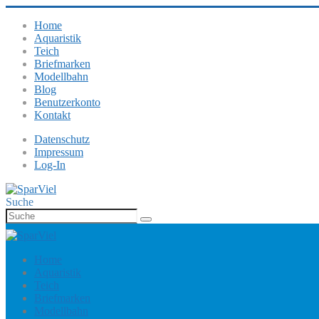
Home
Aquaristik
Teich
Briefmarken
Modellbahn
Blog
Benutzerkonto
Kontakt
Datenschutz
Impressum
Log-In
Suche
Home
Aquaristik
Teich
Briefmarken
Modellbahn