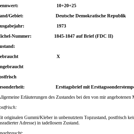
Nennwert: 10+20+25
and/Gebiet: Deutsche Demokratische Republik
Ausgabejahr: 1973
ichel-Nummer: 1845-1847 auf Brief (FDC II)
ustand:
Gebraucht X
ngebraucht
ostfrisch
esonderheit: Ersttagsbrief mit Ersttagssonderstempe
llgemeine Erläuterungen des Zustandes bei den von mir angebotenen 
ostfrisch:
it originalen Gummi/Kleber in unbenutztem Topzustand, postfrisch kei
usradierter Adresse) in tadellosem Zustand.
ngebraucht: