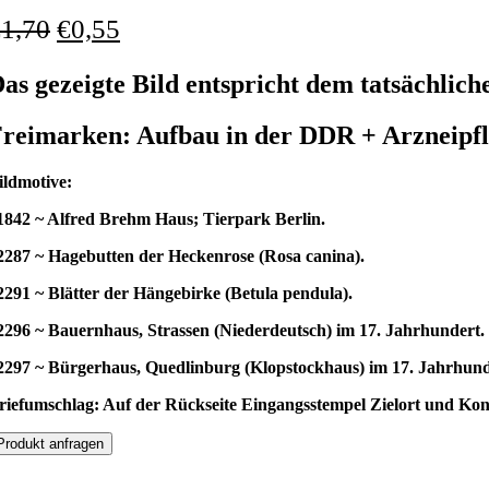
€
1,70
€
0,55
as gezeigte Bild entspricht dem tatsächlich
reimarken: Aufbau in der DDR + Arzneipfl
ildmotive:
1842 ~ Alfred Brehm Haus; Tierpark Berlin.
2287 ~ Hagebutten der Heckenrose (Rosa canina).
2291 ~ Blätter der Hängebirke (Betula pendula).
2296 ~ Bauernhaus, Strassen (Niederdeutsch) im 17. Jahrhundert.
2297 ~ Bürgerhaus, Quedlinburg (Klopstockhaus) im 17. Jahrhund
riefumschlag: Auf der Rückseite Eingangsstempel Zielort und Kon
Produkt anfragen