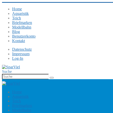
Home
Aquaristik
Teich
Briefmarken
Modellbahn
Blog
Benutzerkonto
Kontakt
Datenschutz
Impressum
Log-In
Suche
Home
Aquaristik
Teich
Briefmarken
Modellbahn