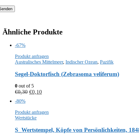
Ähnliche Produkte
-67%
Produkt anfragen
Australisches Mittelmeer
,
Indischer Ozean
,
Pazifik
Segel-Doktorfisch (Zebrasoma veliferum)
0
out of 5
€
0,30
€
0,10
-80%
Produkt anfragen
Wertstücke
S_Wertstempel, Köpfe von Persönlichkeiten, 184