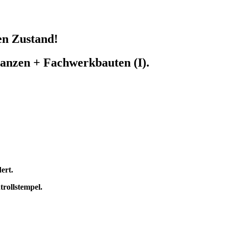
en Zustand!
anzen + Fachwerkbauten (I).
ert.
trollstempel
.