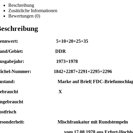
Beschreibung
Zusätzliche Informationen
Bewertungen (0)
eschreibung
Nennwert: 5+10+20+25+35
Land/Gebiet: DDR
Ausgabejahr: 1973+1978
ichel-Nummer: 1842+2287+2291+2295+2296
ustand: Marke auf Brief( FDC-Briefumschlag
Gebraucht X
ngebraucht
ostfrisch
esonderheit: Mischfrankatur mit Rundstempeln
vom 17.08.1978
aus Erfurt-Hochh