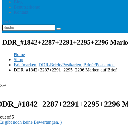
Blog
Benutzerkonto
Kontakt
Suche
DDR_#1842+2287+2291+2295+2296 Marken
Home
Shop
Briefmarken
,
DDR-Briefe/Postkarten
,
Briefe/Postkarten
DDR_#1842+2287+2291+2295+2296 Marken auf Brief
68%
DDR_#1842+2287+2291+2295+2296 Ma
out of 5
 Es gibt noch keine Bewertungen. )