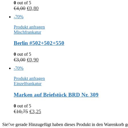
0
out of 5
€
4,00
€
0,80
-70%
Produkt anfragen
Mischfrankatur
Berlin #502+502+550
0
out of 5
€
3,00
€
0,90
-70%
Produkt anfragen
Einzelfrankatur
Marken auf Briefstück BRD Nr. 309
0
out of 5
€
10,75
€
3,25
Sie\'ve gerade Hinzugefügt haben dieses Produkt in den Warenkorb ge