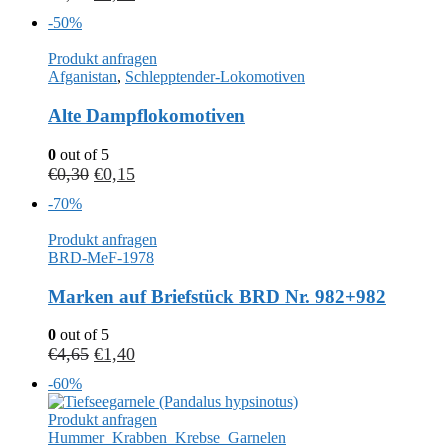
-50%
Produkt anfragen
Afganistan
,
Schlepptender-Lokomotiven
Alte Dampflokomotiven
0
out of 5
€
0,30
€
0,15
-70%
Produkt anfragen
BRD-MeF-1978
Marken auf Briefstück BRD Nr. 982+982
0
out of 5
€
4,65
€
1,40
-60%
Produkt anfragen
Hummer_Krabben_Krebse_Garnelen