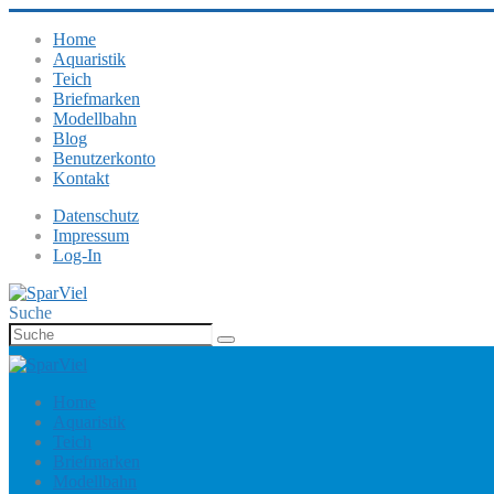
Home
Aquaristik
Teich
Briefmarken
Modellbahn
Blog
Benutzerkonto
Kontakt
Datenschutz
Impressum
Log-In
Suche
Home
Aquaristik
Teich
Briefmarken
Modellbahn