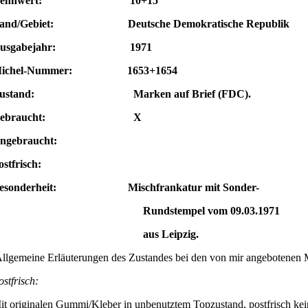
Nennwert: 10+15
and/Gebiet: Deutsche Demokratische Republik
Ausgabejahr: 1971
ichel-Nummer: 1653+1654
ustand: Marken auf Brief (FDC).
Gebraucht: X
ngebraucht:
ostfrisch:
esonderheit: Mischfrankatur mit Sonder-
Rundstempel vom 09.03.1971
aus Leipzig.
llgemeine Erläuterungen des Zustandes bei den von mir angebotenen 
ostfrisch:
it originalen Gummi/Kleber in unbenutztem Topzustand, postfrisch kei