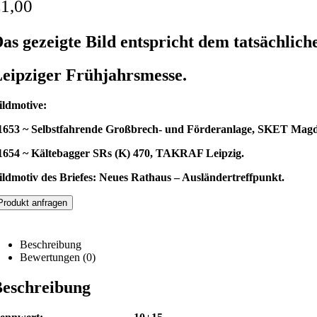
€
1,00
as gezeigte Bild entspricht dem tatsächlich
eipziger Frühjahrsmesse.
ildmotive:
1653 ~ Selbstfahrende Großbrech- und Förderanlage, SKET Mag
1654 ~ Kältebagger SRs (K) 470, TAKRAF Leipzig.
ildmotiv des Briefes: Neues Rathaus – Ausländertreffpunkt
.
Produkt anfragen
Beschreibung
Bewertungen (0)
eschreibung