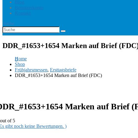
Blog
Benutzerkonto
Kontakt
Suche
DDR_#1653+1654 Marken auf Brief (FDC
Home
Shop
Frühjahrsmessen
,
Ersttagsbriefe
DDR_#1653+1654 Marken auf Brief (FDC)
DDR_#1653+1654 Marken auf Brief (
out of 5
 Es gibt noch keine Bewertungen. )