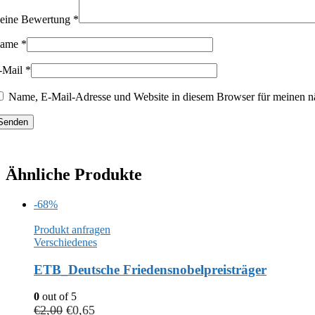
eine Bewertung
*
ame
*
-Mail
*
Name, E-Mail-Adresse und Website in diesem Browser für meinen n
Ähnliche Produkte
-68%
Produkt anfragen
Verschiedenes
ETB_Deutsche Friedensnobelpreisträger
0
out of 5
€
2,00
€
0,65