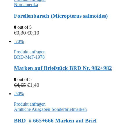
Nordamerika
Forellenbarsch (Micropterus salmoides)
0
out of 5
€
0,30
€
0,10
-70%
Produkt anfragen
BRD-MeF-1978
Marken auf Briefstück BRD Nr. 982+982
0
out of 5
€
4,65
€
1,40
-50%
Produkt anfragen
Amtliche Ausgaben-Sonderbriefmarken
BRD_# 665+666 Marken auf Brief