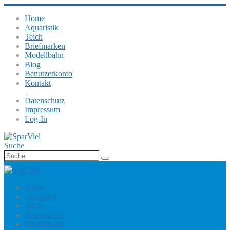
Home
Aquaristik
Teich
Briefmarken
Modellbahn
Blog
Benutzerkonto
Kontakt
Datenschutz
Impressum
Log-In
Suche
Home
Aquaristik
Teich
Briefmarken
Modellbahn