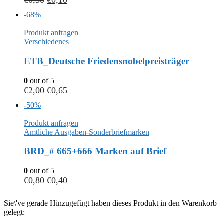
€
0,30
€
0,10
-68%
Produkt anfragen
Verschiedenes
ETB_Deutsche Friedensnobelpreisträger
0
out of 5
€
2,00
€
0,65
-50%
Produkt anfragen
Amtliche Ausgaben-Sonderbriefmarken
BRD_# 665+666 Marken auf Brief
0
out of 5
€
0,80
€
0,40
Sie\'ve gerade Hinzugefügt haben dieses Produkt in den Warenkorb
gelegt: