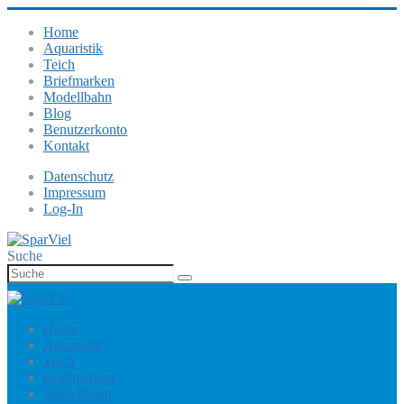
Home
Aquaristik
Teich
Briefmarken
Modellbahn
Blog
Benutzerkonto
Kontakt
Datenschutz
Impressum
Log-In
Suche
Home
Aquaristik
Teich
Briefmarken
Modellbahn