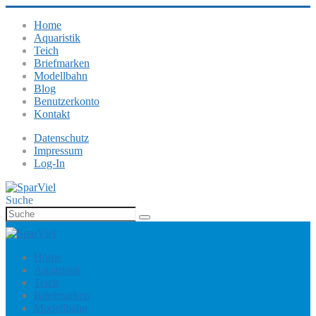
Home
Aquaristik
Teich
Briefmarken
Modellbahn
Blog
Benutzerkonto
Kontakt
Datenschutz
Impressum
Log-In
Suche
Home
Aquaristik
Teich
Briefmarken
Modellbahn