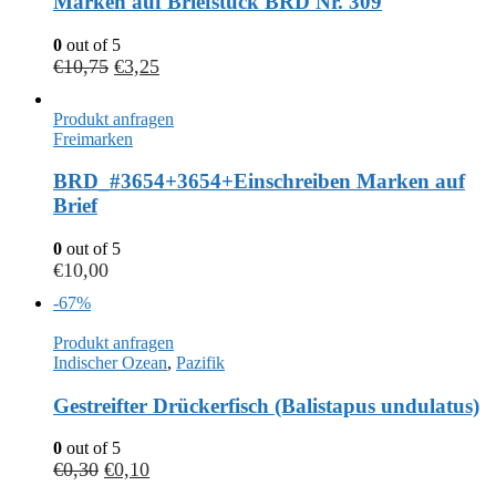
Marken auf Briefstück BRD Nr. 309
0
out of 5
€
10,75
€
3,25
Produkt anfragen
Freimarken
BRD_#3654+3654+Einschreiben Marken auf
Brief
0
out of 5
€
10,00
-67%
Produkt anfragen
Indischer Ozean
,
Pazifik
Gestreifter Drückerfisch (Balistapus undulatus)
0
out of 5
€
0,30
€
0,10